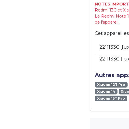
NOTES IMPORT
Redmi 13C et Xia
Le Redmi Note 13
de l'appareil.
Cet appareil e
2211133C [fux
2211133G [fu
Autres appa
Xiaomi 12T Pro
Xiaomi 14
Xiao
Xiaomi 15T Pro