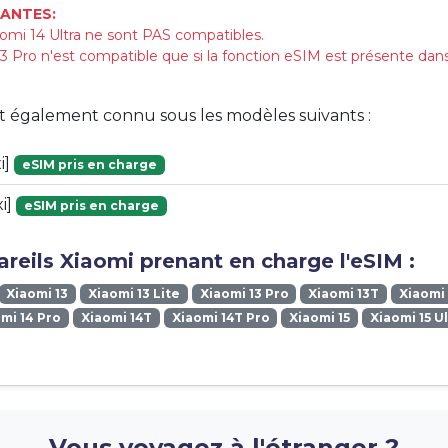
ANTES:
omi 14 Ultra ne sont PAS compatibles.
 Pro n'est compatible que si la fonction eSIM est présente dan
st également connu sous les modèles suivants :
i]
eSIM pris en charge
xi]
eSIM pris en charge
reils Xiaomi prenant en charge l'eSIM :
Xiaomi 13
Xiaomi 13 Lite
Xiaomi 13 Pro
Xiaomi 13T
Xiaomi 
mi 14 Pro
Xiaomi 14T
Xiaomi 14T Pro
Xiaomi 15
Xiaomi 15 U
Vous voyagez à l'étranger ?