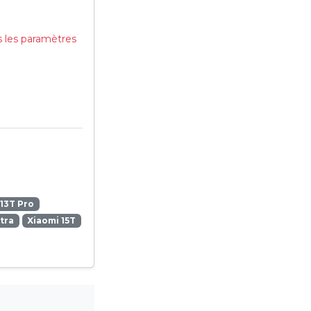
s les paramètres
13T Pro
ltra
Xiaomi 15T