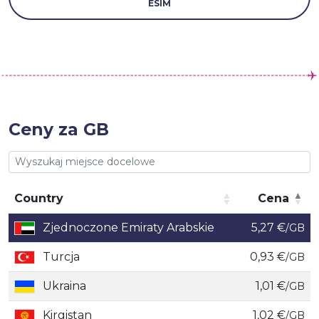
ESIM
Ceny za GB
Country
Cena
Country
Cena
Zjednoczone Emiraty Arabskie
5,27 €
/GB
Turcja
0,93 €
/GB
Ukraina
1,01 €
/GB
Kirgistan
1,02 €
/GB