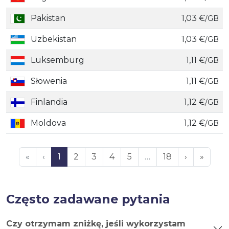
Pakistan
1,03 €
/GB
Uzbekistan
1,03 €
/GB
Luksemburg
1,11 €
/GB
Słowenia
1,11 €
/GB
Finlandia
1,12 €
/GB
Moldova
1,12 €
/GB
«
‹
1
2
3
4
5
…
18
›
»
Często zadawane pytania
Czy otrzymam zniżkę, jeśli wykorzystam