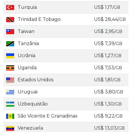
Turquia
US$ 1,17
/GB
Trinidad E Tobago
US$ 28,44
/GB
Taiwan
US$ 2,95
/GB
Tanzânia
US$ 7,39
/GB
Ucrânia
US$ 1,27
/GB
Uganda
US$ 7,53
/GB
Estados Unidos
US$ 1,81
/GB
Uruguai
US$ 3,80
/GB
Uzbequistão
US$ 1,30
/GB
São Vicente E Granadinas
US$ 9,22
/GB
Venezuela
US$ 13,03
/GB