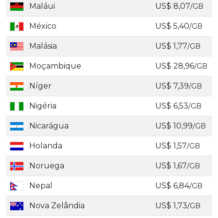
Maláui
US$ 8,07
/GB
México
US$ 5,40
/GB
Malásia
US$ 1,77
/GB
Moçambique
US$ 28,96
/GB
Níger
US$ 7,39
/GB
Nigéria
US$ 6,53
/GB
Nicarágua
US$ 10,99
/GB
Holanda
US$ 1,57
/GB
Noruega
US$ 1,67
/GB
Nepal
US$ 6,84
/GB
Nova Zelândia
US$ 1,73
/GB