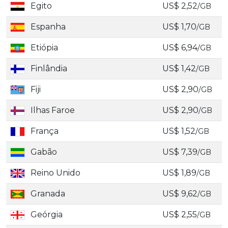
Egito
US$ 2,52
/GB
Espanha
US$ 1,70
/GB
Etiópia
US$ 6,94
/GB
Finlândia
US$ 1,42
/GB
Fiji
US$ 2,90
/GB
Ilhas Faroe
US$ 2,90
/GB
França
US$ 1,52
/GB
Gabão
US$ 7,39
/GB
Reino Unido
US$ 1,89
/GB
Granada
US$ 9,62
/GB
Geórgia
US$ 2,55
/GB