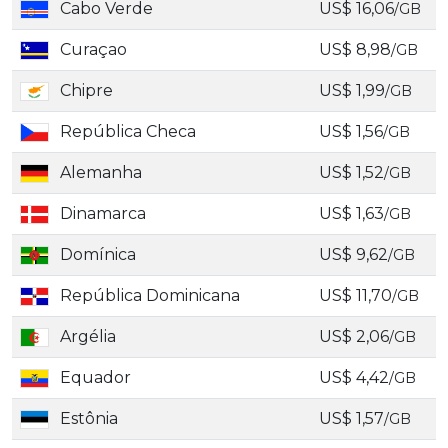
Cabo Verde
US$ 16,06
/GB
Curaçao
US$ 8,98
/GB
Chipre
US$ 1,99
/GB
República Checa
US$ 1,56
/GB
Alemanha
US$ 1,52
/GB
Dinamarca
US$ 1,63
/GB
Domínica
US$ 9,62
/GB
República Dominicana
US$ 11,70
/GB
Argélia
US$ 2,06
/GB
Equador
US$ 4,42
/GB
Estônia
US$ 1,57
/GB