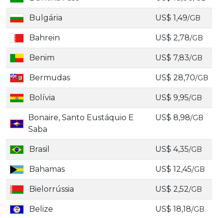
Bulgária
US$ 1,49
/GB
Bahrein
US$ 2,78
/GB
Benim
US$ 7,83
/GB
Bermudas
US$ 28,70
/GB
Bolívia
US$ 9,95
/GB
Bonaire, Santo Eustáquio E
US$ 8,98
/GB
Saba
Brasil
US$ 4,35
/GB
Bahamas
US$ 12,45
/GB
Bielorrússia
US$ 2,52
/GB
Belize
US$ 18,18
/GB