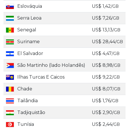
Eslováquia
US$ 1,42
/GB
Serra Leoa
US$ 7,26
/GB
Senegal
US$ 13,13
/GB
Suriname
US$ 28,44
/GB
El Salvador
US$ 4,47
/GB
São Martinho (lado Holandês)
US$ 8,98
/GB
Ilhas Turcas E Caicos
US$ 9,22
/GB
Chade
US$ 8,07
/GB
Tailândia
US$ 1,76
/GB
Tadjiquistão
US$ 2,90
/GB
Tunísia
US$ 2,44
/GB