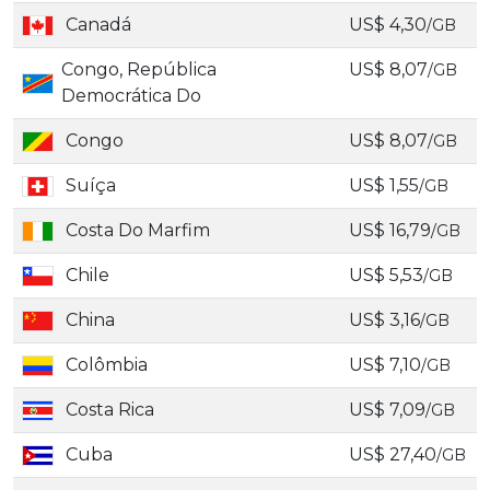
Canadá
US$ 4,30
/GB
Congo, República
US$ 8,07
/GB
Democrática Do
Congo
US$ 8,07
/GB
Suíça
US$ 1,55
/GB
Costa Do Marfim
US$ 16,79
/GB
Chile
US$ 5,53
/GB
China
US$ 3,16
/GB
Colômbia
US$ 7,10
/GB
Costa Rica
US$ 7,09
/GB
Cuba
US$ 27,40
/GB