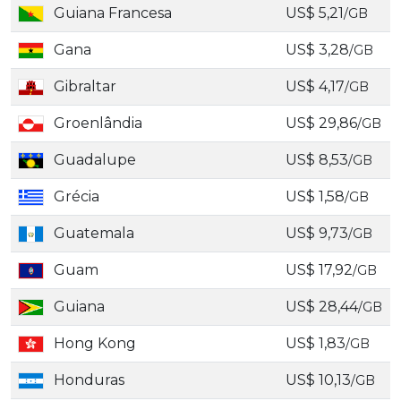
Guiana Francesa
US$ 5,21
/GB
Gana
US$ 3,28
/GB
Gibraltar
US$ 4,17
/GB
Groenlândia
US$ 29,86
/GB
Guadalupe
US$ 8,53
/GB
Grécia
US$ 1,58
/GB
Guatemala
US$ 9,73
/GB
Guam
US$ 17,92
/GB
Guiana
US$ 28,44
/GB
Hong Kong
US$ 1,83
/GB
Honduras
US$ 10,13
/GB