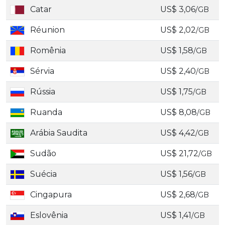
Catar
US$ 3,06
/GB
Réunion
US$ 2,02
/GB
Romênia
US$ 1,58
/GB
Sérvia
US$ 2,40
/GB
Rússia
US$ 1,75
/GB
Ruanda
US$ 8,08
/GB
Arábia Saudita
US$ 4,42
/GB
Sudão
US$ 21,72
/GB
Suécia
US$ 1,56
/GB
Cingapura
US$ 2,68
/GB
Eslovênia
US$ 1,41
/GB