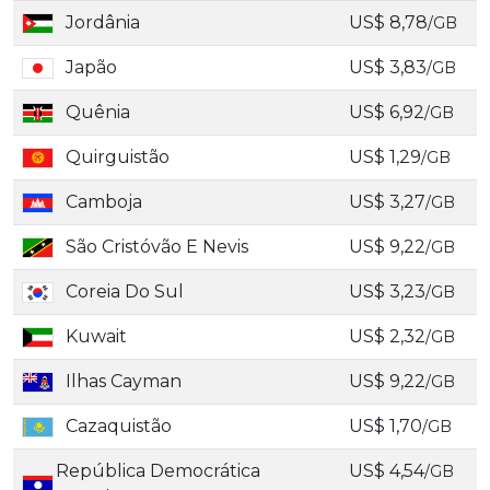
Jordânia
US$ 8,78
/GB
Japão
US$ 3,83
/GB
Quênia
US$ 6,92
/GB
Quirguistão
US$ 1,29
/GB
Camboja
US$ 3,27
/GB
São Cristóvão E Nevis
US$ 9,22
/GB
Coreia Do Sul
US$ 3,23
/GB
Kuwait
US$ 2,32
/GB
Ilhas Cayman
US$ 9,22
/GB
Cazaquistão
US$ 1,70
/GB
República Democrática
US$ 4,54
/GB