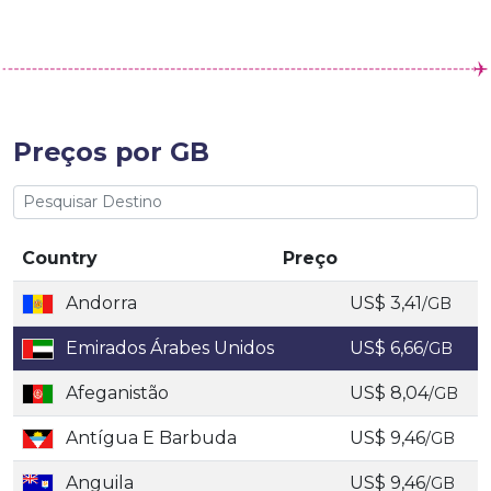
Preços por GB
Country
Preço
Andorra
US$ 3,41
/GB
Emirados Árabes Unidos
US$ 6,66
/GB
Afeganistão
US$ 8,04
/GB
Antígua E Barbuda
US$ 9,46
/GB
Anguila
US$ 9,46
/GB