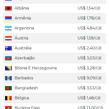
Albânia
US$ 1,54
/GB
Armênia
US$ 1,78
/GB
Argentina
US$ 4,84
/GB
Áustria
US$ 1,58
/GB
Austrália
US$ 2,40
/GB
Azerbaijão
US$ 3,03
/GB
Bósnia E Herzegovina
US$ 3,28
/GB
Barbados
US$ 9,09
/GB
Bangladesh
US$ 3,53
/GB
Bélgica
US$ 1,48
/GB
Burkina Faso
US$ 13,00
/GB