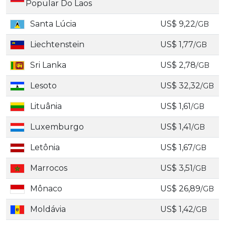
Popular Do Laos
Santa Lúcia
US$ 9,22
/GB
Liechtenstein
US$ 1,77
/GB
Sri Lanka
US$ 2,78
/GB
Lesoto
US$ 32,32
/GB
Lituânia
US$ 1,61
/GB
Luxemburgo
US$ 1,41
/GB
Letônia
US$ 1,67
/GB
Marrocos
US$ 3,51
/GB
Mônaco
US$ 26,89
/GB
Moldávia
US$ 1,42
/GB