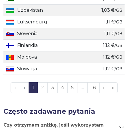
Uzbekistan
1,03 €
/GB
Luksemburg
1,11 €
/GB
Słowenia
1,11 €
/GB
Finlandia
1,12 €
/GB
Moldova
1,12 €
/GB
Słowacja
1,12 €
/GB
«
‹
1
2
3
4
5
…
18
›
»
Często zadawane pytania
Czy otrzymam zniżkę, jeśli wykorzystam