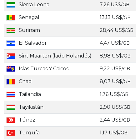
Sierra Leona
7,26 US$
/GB
Senegal
13,13 US$
/GB
Surinam
28,44 US$
/GB
El Salvador
4,47 US$
/GB
Sint Maarten (lado Holandés)
8,98 US$
/GB
Islas Turcas Y Caicos
9,22 US$
/GB
Chad
8,07 US$
/GB
Tailandia
1,76 US$
/GB
Tayikistán
2,90 US$
/GB
Túnez
2,44 US$
/GB
Turquía
1,17 US$
/GB