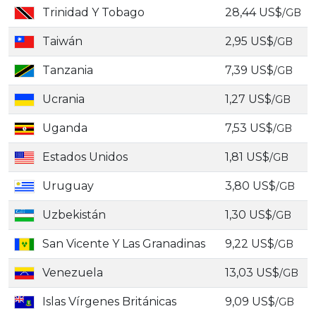
Trinidad Y Tobago
28,44 US$
/GB
Taiwán
2,95 US$
/GB
Tanzania
7,39 US$
/GB
Ucrania
1,27 US$
/GB
Uganda
7,53 US$
/GB
Estados Unidos
1,81 US$
/GB
Uruguay
3,80 US$
/GB
Uzbekistán
1,30 US$
/GB
San Vicente Y Las Granadinas
9,22 US$
/GB
Venezuela
13,03 US$
/GB
Islas Vírgenes Británicas
9,09 US$
/GB