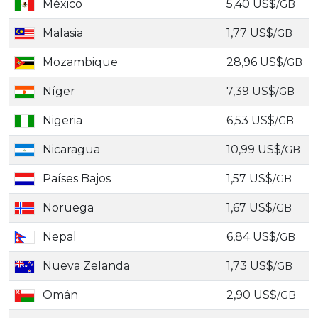
México
5,40 US$
/GB
Malasia
1,77 US$
/GB
Mozambique
28,96 US$
/GB
Níger
7,39 US$
/GB
Nigeria
6,53 US$
/GB
Nicaragua
10,99 US$
/GB
Países Bajos
1,57 US$
/GB
Noruega
1,67 US$
/GB
Nepal
6,84 US$
/GB
Nueva Zelanda
1,73 US$
/GB
Omán
2,90 US$
/GB