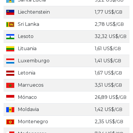
/GB
Liechtenstein
1,77 US$
/GB
Sri Lanka
2,78 US$
/GB
Lesoto
32,32 US$
/GB
Lituania
1,61 US$
/GB
Luxemburgo
1,41 US$
/GB
Letonia
1,67 US$
/GB
Marruecos
3,51 US$
/GB
Mónaco
26,89 US$
/GB
Moldavia
1,42 US$
/GB
Montenegro
2,35 US$
/GB