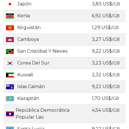
Japón
3,83 US$
/GB
Kenia
6,92 US$
/GB
Kirguistán
1,29 US$
/GB
Camboya
3,27 US$
/GB
San Cristóbal Y Nieves
9,22 US$
/GB
Corea Del Sur
3,23 US$
/GB
Kuwait
2,32 US$
/GB
Islas Caimán
9,22 US$
/GB
Kazajstán
1,70 US$
/GB
República Democrática
4,54 US$
/GB
Popular Lao
Santa Lucía
9,22 US$