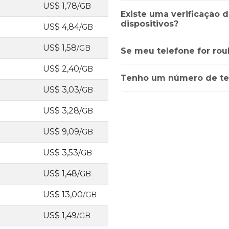
US$ 1,78
/GB
Existe uma verificação 
dispositivos?
US$ 4,84
/GB
US$ 1,58
/GB
Se meu telefone for rou
US$ 2,40
/GB
Tenho um número de te
US$ 3,03
/GB
US$ 3,28
/GB
US$ 9,09
/GB
US$ 3,53
/GB
US$ 1,48
/GB
US$ 13,00
/GB
US$ 1,49
/GB