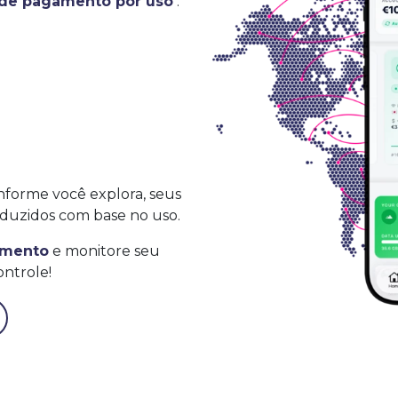
 de pagamento por uso
.
nforme você explora, seus
duzidos com base no uso.
omento
e monitore seu
ntrole!