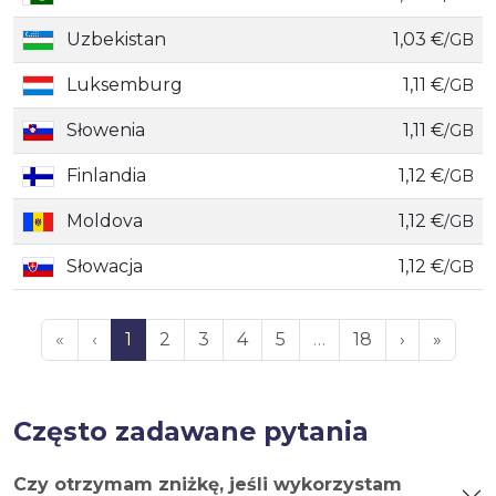
Uzbekistan
1,03 €
/GB
Luksemburg
1,11 €
/GB
Słowenia
1,11 €
/GB
Finlandia
1,12 €
/GB
Moldova
1,12 €
/GB
Słowacja
1,12 €
/GB
«
‹
1
2
3
4
5
…
18
›
»
Często zadawane pytania
Czy otrzymam zniżkę, jeśli wykorzystam