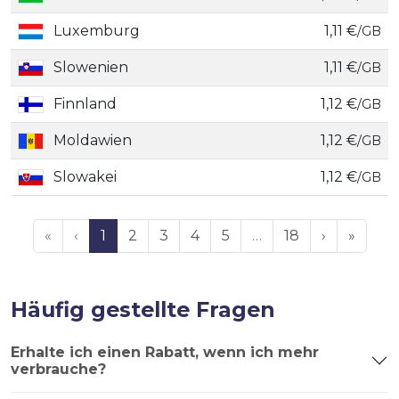
Luxemburg
1,11 €
/GB
Slowenien
1,11 €
/GB
Finnland
1,12 €
/GB
Moldawien
1,12 €
/GB
Slowakei
1,12 €
/GB
«
‹
1
2
3
4
5
…
18
›
»
Häufig gestellte Fragen
Erhalte ich einen Rabatt, wenn ich mehr
verbrauche?