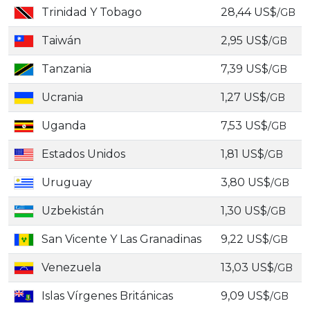
Trinidad Y Tobago
28,44 US$
/GB
Taiwán
2,95 US$
/GB
Tanzania
7,39 US$
/GB
Ucrania
1,27 US$
/GB
Uganda
7,53 US$
/GB
Estados Unidos
1,81 US$
/GB
Uruguay
3,80 US$
/GB
Uzbekistán
1,30 US$
/GB
San Vicente Y Las Granadinas
9,22 US$
/GB
Venezuela
13,03 US$
/GB
Islas Vírgenes Británicas
9,09 US$
/GB