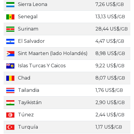
Sierra Leona
7,26 US$
/GB
Senegal
13,13 US$
/GB
Surinam
28,44 US$
/GB
El Salvador
4,47 US$
/GB
Sint Maarten (lado Holandés)
8,98 US$
/GB
Islas Turcas Y Caicos
9,22 US$
/GB
Chad
8,07 US$
/GB
Tailandia
1,76 US$
/GB
Tayikistán
2,90 US$
/GB
Túnez
2,44 US$
/GB
Turquía
1,17 US$
/GB