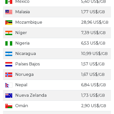
México
5,40 US$
/GB
Malasia
1,77 US$
/GB
Mozambique
28,96 US$
/GB
Níger
7,39 US$
/GB
Nigeria
6,53 US$
/GB
Nicaragua
10,99 US$
/GB
Países Bajos
1,57 US$
/GB
Noruega
1,67 US$
/GB
Nepal
6,84 US$
/GB
Nueva Zelanda
1,73 US$
/GB
Omán
2,90 US$
/GB