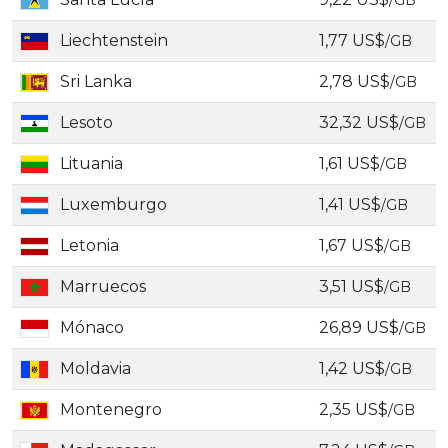
/GB
Liechtenstein
1,77 US$
/GB
Sri Lanka
2,78 US$
/GB
Lesoto
32,32 US$
/GB
Lituania
1,61 US$
/GB
Luxemburgo
1,41 US$
/GB
Letonia
1,67 US$
/GB
Marruecos
3,51 US$
/GB
Mónaco
26,89 US$
/GB
Moldavia
1,42 US$
/GB
Montenegro
2,35 US$
/GB