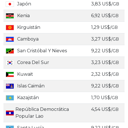
Japón
3,83 US$
/GB
Kenia
6,92 US$
/GB
Kirguistán
1,29 US$
/GB
Camboya
3,27 US$
/GB
San Cristóbal Y Nieves
9,22 US$
/GB
Corea Del Sur
3,23 US$
/GB
Kuwait
2,32 US$
/GB
Islas Caimán
9,22 US$
/GB
Kazajstán
1,70 US$
/GB
República Democrática
4,54 US$
/GB
Popular Lao
Santa Lucía
9,22 US$