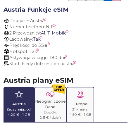
Austria Funkcje eSIM
Pokrycie:
 Austria
Numer telefonu:
 NIE
2 Przewoźnicy:
A1, T-Mobile
Ładowalny:
Tak
Prędkość:
 do 5G🔥
Hotspot:
 Tak
Aktywacja w ciągu:
 180 dni
Start:
 Kiedy dotrzesz do austria
Austria plany eSIM
Nieograniczone
Austria
Europa
Dane
Zaczynając od:
31 kraje z:
Dopóki:
4,20 € - 1 GB
4,50 € - 1 GB
2,11 € / dzień