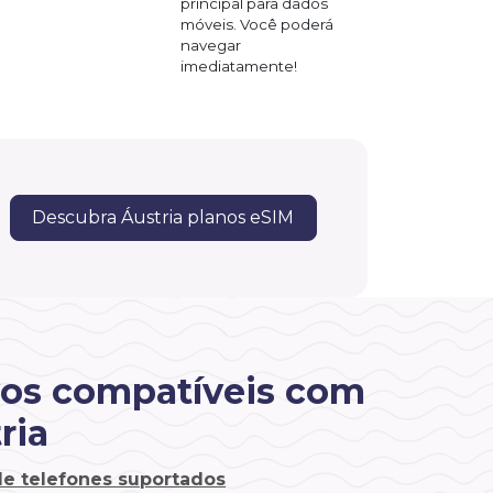
principal para dados
móveis. Você poderá
navegar
imediatamente!
Descubra Áustria planos eSIM
vos compatíveis com
ria
 de telefones suportados