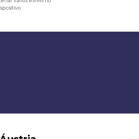
enar vários eSIMs no
spositivo.