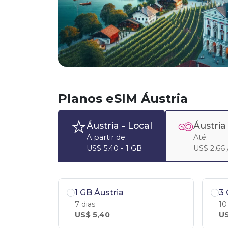
Planos eSIM Áustria
Áustria
- Local
Áustria
A partir de:
Até:
US$ 5,40 - 1 GB
US$ 2,66 /
1 GB Áustria
3 
7 dias
10
US$ 5,40
US