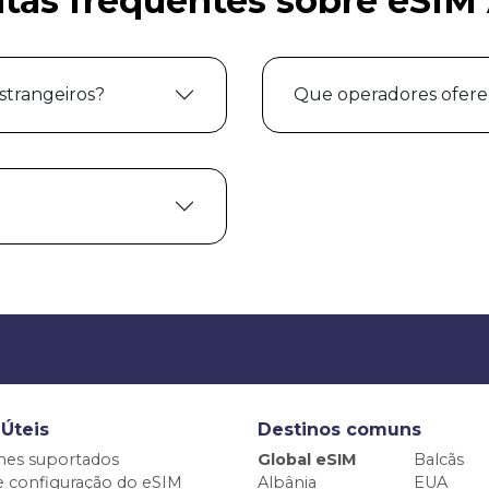
tas frequentes sobre eSIM 
strangeiros?
Que operadores ofer
 Úteis
Destinos comuns
nes suportados
Global eSIM
Balcãs
e configuração do eSIM
Albânia
EUA