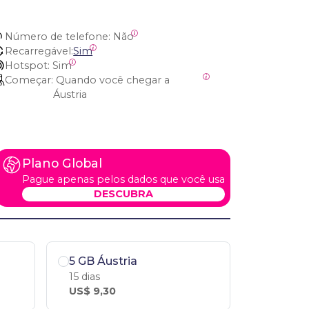
Número de telefone:
 Não
Recarregável:
Sim
Hotspot:
 Sim
Começar:
 Quando você chegar a 
Áustria
Plano Global
Pague apenas pelos dados que você usa
DESCUBRA
5 GB Áustria
15 dias
US$ 9,30