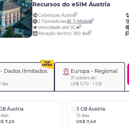
Recursos do eSIM Áustria
Cobertura:
 Áustria
2 Operadoras:
A1, T-Mobile
Velocidade:
 até 5G🔥
Ativação dentro:
 180 dias
 -
Dados Ilimitados
Europa
- Regional
31 países de:
 dia
US$ 5,70 - 1 GB
GB Áustria
3 GB Áustria
 dias
15 dias
$ 7,20
US$ 7,40