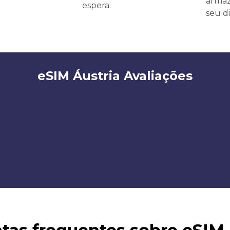
armaz
espera.
seu di
eSIM Áustria Avaliações