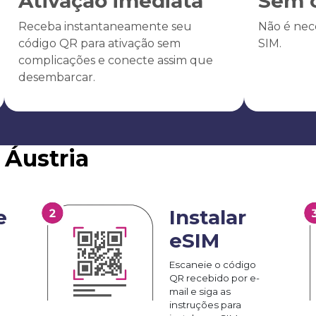
Ativação imediata
Sem c
Receba instantaneamente seu
Não é nece
código QR para ativação sem
SIM.
complicações e conecte assim que
desembarcar.
 Áustria
e
Instalar
eSIM
Escaneie o código
QR recebido por e-
mail e siga as
instruções para