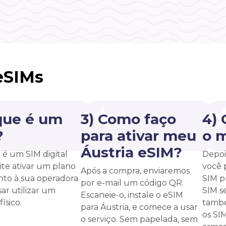
eSIMs
que é um
3) Como faço
4)
?
para ativar meu
o 
Áustria eSIM?
é um SIM digital
Depoi
te ativar um plano
você 
Após a compra, enviaremos
unto à sua operadora
SIM p
por e-mail um código QR.
ar utilizar um
SIM s
Escaneie-o, instale o eSIM
ísico.
també
para Áustria, e comece a usar
os SI
o serviço. Sem papelada, sem