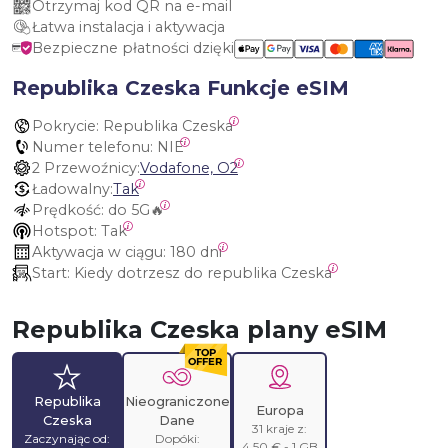
Otrzymaj kod QR na e-mail
Łatwa instalacja i aktywacja
Bezpieczne płatności dzięki
Republika Czeska Funkcje eSIM
Pokrycie:
 Republika Czeska
Numer telefonu:
 NIE
2 Przewoźnicy:
Vodafone, O2
Ładowalny:
Tak
Prędkość:
 do 5G🔥
Hotspot:
 Tak
Aktywacja w ciągu:
 180 dni
Start:
 Kiedy dotrzesz do republika Czeska
Republika Czeska plany eSIM
Republika
Nieograniczone
Europa
Czeska
Dane
31 kraje z:
Zaczynając od:
Dopóki:
4,50 € - 1 GB