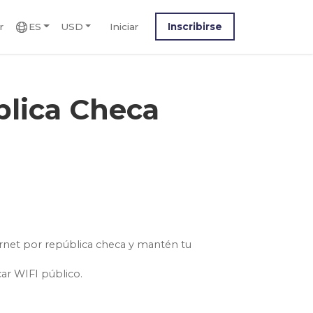
r
ES
USD
Iniciar
Inscribirse
blica Checa
ernet por república checa y mantén tu
car WIFI público.