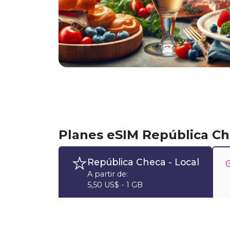
Planes eSIM República C
República Checa
- Local
A partir de:
5,50 US$ - 1 GB