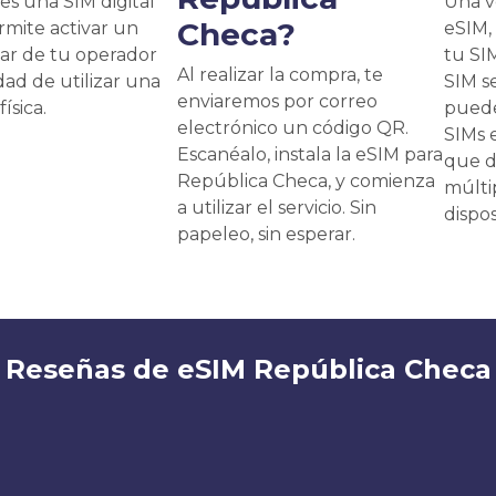
es una SIM digital
Una v
Checa?
rmite activar un
eSIM,
lar de tu operador
tu SI
Al realizar la compra, te
dad de utilizar una
SIM s
enviaremos por correo
ísica.
puede
electrónico un código QR.
SIMs 
Escanéalo, instala la eSIM para
que d
República Checa, y comienza
múlti
a utilizar el servicio. Sin
dispos
papeleo, sin esperar.
Reseñas de eSIM República Checa