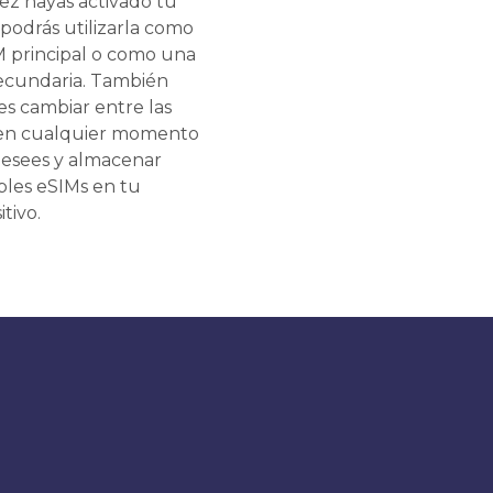
ez hayas activado tu
 podrás utilizarla como
M principal o como una
ecundaria. También
s cambiar entre las
en cualquier momento
esees y almacenar
ples eSIMs en tu
itivo.