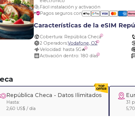
electrónico
Fácil instalación y activación
Pagos seguros con
Características de la eSIM Rep
Cobertura:
 República Checa
2 Operadors:
Vodafone, O2
Velocidad:
 hasta 5G🔥
Activación dentro:
 180 días
heca
República Checa -
Datos Ilimitados
Eu
Hasta:
31 p
2,60 US$ / día
5,70