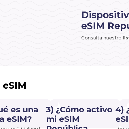
Dispositi
eSIM Rep
Consulta nuestro
li
s eSIM
ué es una
3) ¿Cómo activo
4)
ta eSIM?
mi eSIM
eS
República