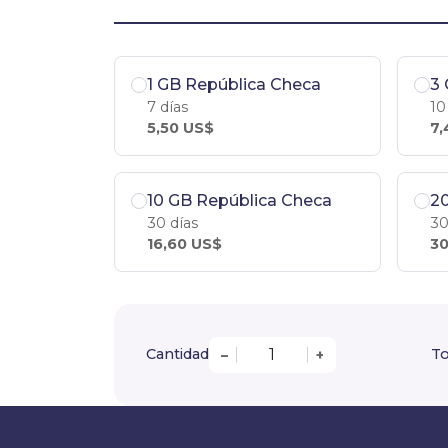
1 GB República Checa
3 
7 días
10
5,50 US$
7,
10 GB República Checa
20
30 días
30
16,60 US$
30
Cantidad
To
–
+