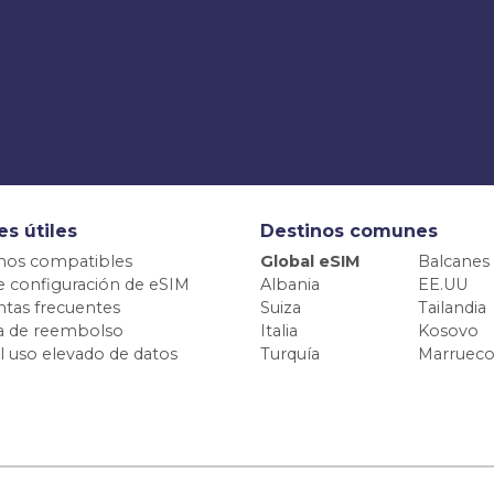
es útiles
Destinos comunes
nos compatibles
Global eSIM
Balcanes
e configuración de eSIM
Albania
EE.UU
tas frecuentes
Suiza
Tailandia
ca de reembolso
Italia
Kosovo
el uso elevado de datos
Turquía
Marrueco