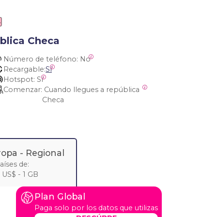
ública Checa
Número de teléfono:
 No
Recargable:
Sí
Hotspot:
 Sí
Comenzar:
 Cuando llegues a república 
Checa
ropa
- Regional
aíses de:
 US$ - 1 GB
Plan Global
Paga solo por los datos que utilizas