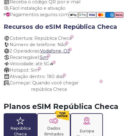
Receba o código QR por e-mail
Fácil instalação e ativação
Pagamentos seguros com
Recursos do eSIM República Checa
Cobertura:
 República Checa
Número de telefone:
 Não
2 Operadoras:
Vodafone, O2
Recarregável:
Sim
Velocidade:
 até 5G🔥
Hotspot:
 Sim
Ativação dentro:
 180 dias
Começar:
 Quando você chegar 
república Checa
Planos eSIM República Checa
República
Dados
Europa
Checa
Ilimitados