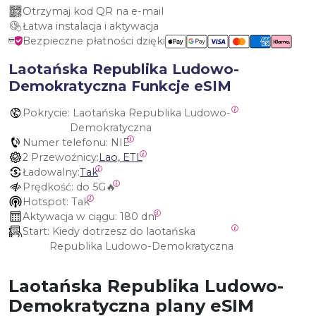
Otrzymaj kod QR na e-mail
Łatwa instalacja i aktywacja
Bezpieczne płatności dzięki
Laotańska Republika Ludowo-
Demokratyczna Funkcje eSIM
Pokrycie:
 Laotańska Republika Ludowo-
Demokratyczna
Numer telefonu:
 NIE
2 Przewoźnicy:
Lao, ETL
Ładowalny:
Tak
Prędkość:
 do 5G🔥
Hotspot:
 Tak
Aktywacja w ciągu:
 180 dni
Start:
 Kiedy dotrzesz do laotańska 
Republika Ludowo-Demokratyczna
Laotańska Republika Ludowo-
Demokratyczna plany eSIM