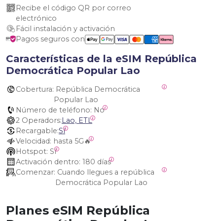
Recibe el código QR por correo 
electrónico
Fácil instalación y activación
Pagos seguros con
Características de la eSIM República
Democrática Popular Lao
Cobertura:
 República Democrática 
Popular Lao
Número de teléfono:
 No
2 Operadors:
Lao, ETL
Recargable:
Sí
Velocidad:
 hasta 5G🔥
Hotspot:
 Sí
Activación dentro:
 180 días
Comenzar:
 Cuando llegues a república 
Democrática Popular Lao
Planes eSIM República