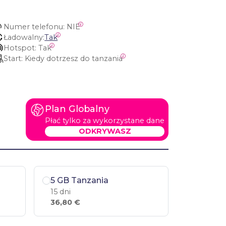
Numer telefonu:
 NIE
Ładowalny:
Tak
Hotspot:
 Tak
Start:
 Kiedy dotrzesz do tanzania
Plan Globalny
Płać tylko za wykorzystane dane
ODKRYWASZ
5 GB Tanzania
15 dni
36,80 €