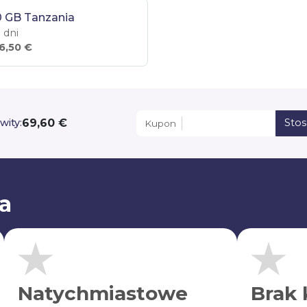
0 GB Tanzania
 dni
6,50 €
69,60 €
wity:
Sto
Kupon
a
Natychmiastowe
Brak 