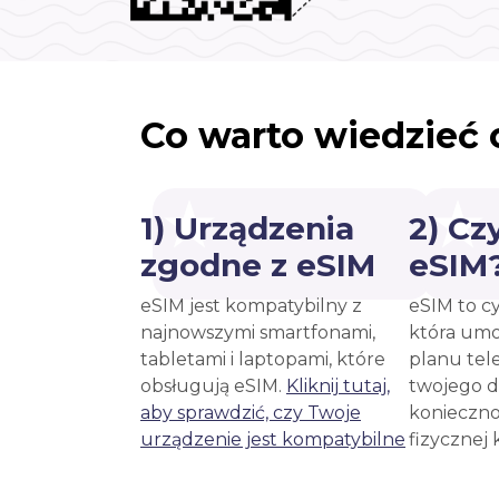
Co warto wiedzieć 
1) Urządzenia
2) Cz
zgodne z eSIM
eSIM
eSIM jest kompatybilny z
eSIM to c
najnowszymi smartfonami,
która umo
tabletami i laptopami, które
planu tel
obsługują eSIM.
Kliknij tutaj,
twojego d
aby sprawdzić, czy Twoje
konieczno
urządzenie jest kompatybilne
fizycznej 