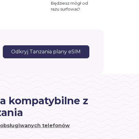
Będziesz mógł od
razu surfować!
Odkryj Tanzania plany eSIM
a kompatybilne z
zania
a obsługiwanych telefonów