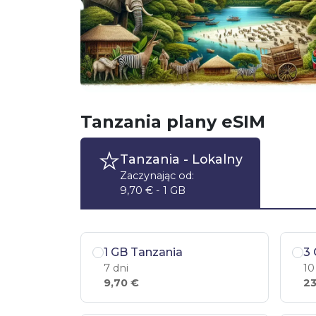
Tanzania plany eSIM
Tanzania
- Lokalny
Zaczynając od:
9,70 € - 1 GB
1 GB Tanzania
3 
7 dni
10
9,70 €
23