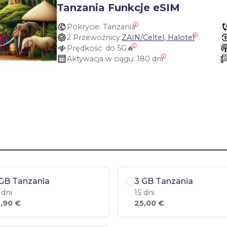
Tanzania Funkcje eSIM
Pokrycie:
 Tanzania
2 Przewoźnicy:
ZAIN/Celtel, Halotel
Prędkość:
 do 5G🔥
Aktywacja w ciągu:
 180 dni
GB Tanzania
3 GB Tanzania
 dni
15 dni
,90 €
25,00 €