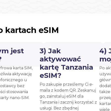
o kartach eSIM
ym jest
3) Jak
4)
?
aktywować
mo
kartę Tanzania
yfrowa karta SIM,
Po ak
eSIM?
żliwia aktywację
używa
efonicznego u
główn
Po zakupie prześlemy Ci e-
ostawcy bez
dodat
maila z kodem QR. Zeskanuj
ści stosowania
takż
go, zainstaluj eSIM dla
karty nano-SIM.
przeł
Tanzania i zacznij korzystać z
karta
usługi. Bez zbędnej
wiele