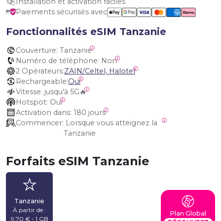
Installation et activation faciles
Paiements sécurisés avec
Fonctionnalités eSIM Tanzanie
Couverture:
 Tanzanie
Numéro de téléphone:
 Non
2 Opérateurs:
ZAIN/Celtel, Halotel
Rechargeable:
Oui
Vitesse:
 jusqu'à 5G🔥
Hotspot:
 Oui
Activation dans:
 180 jours
Commencer:
 Lorsque vous atteignez la 
Tanzanie
Forfaits eSIM Tanzanie
Tanzanie
À partir de :
Plan Global
9,70 € - 1 GB