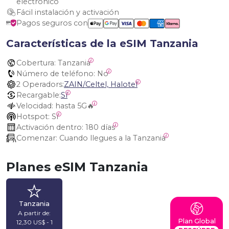
electrónico
Fácil instalación y activación
Pagos seguros con
Características de la eSIM Tanzania
Cobertura:
 Tanzania
Número de teléfono:
 No
2 Operadors:
ZAIN/Celtel, Halotel
Recargable:
Sí
Velocidad:
 hasta 5G🔥
Hotspot:
 Sí
Activación dentro:
 180 días
Comenzar:
 Cuando llegues a la Tanzania
Planes eSIM Tanzania
Tanzania
A partir de:
Plan Global
12,30 US$ - 1