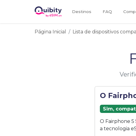
Destinos
FAQ
Compa
Página Inicial
Lista de dispositivos comp
Verif
O Fairph
Sim, compat
O Fairphone 5
a tecnologia e