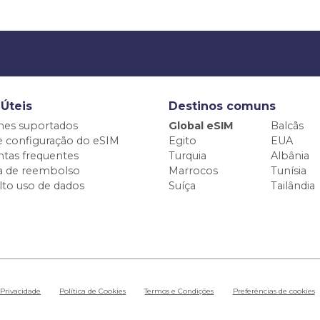
 Úteis
Destinos comuns
nes suportados
Global eSIM
Balcãs
e configuração do eSIM
Egito
EUA
tas frequentes
Turquia
Albânia
ca de reembolso
Marrocos
Tunísia
alto uso de dados
Suíça
Tailândia
 Privacidade
Política de Cookies
Termos e Condições
Preferências de cookies