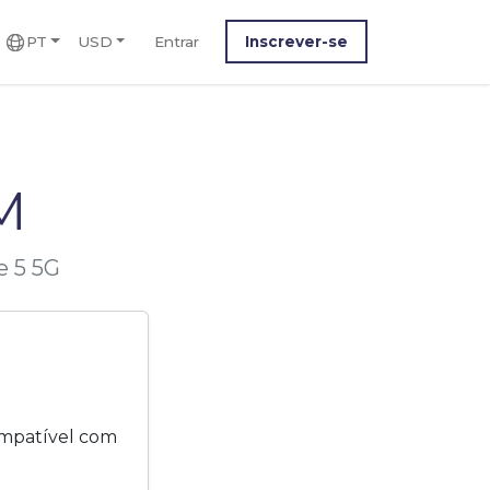
PT
USD
Entrar
Inscrever-se
M
e 5 5G
ompatível com