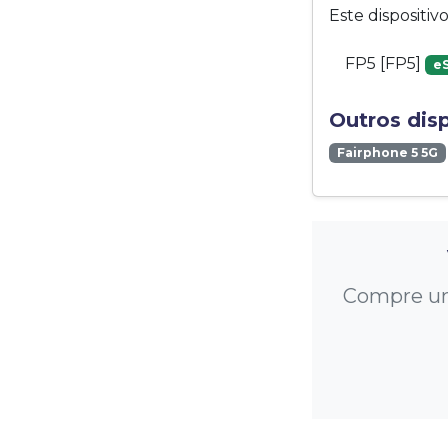
Este dispositi
FP5 [FP5]
e
Outros dis
Fairphone 5 5G
Compre um 