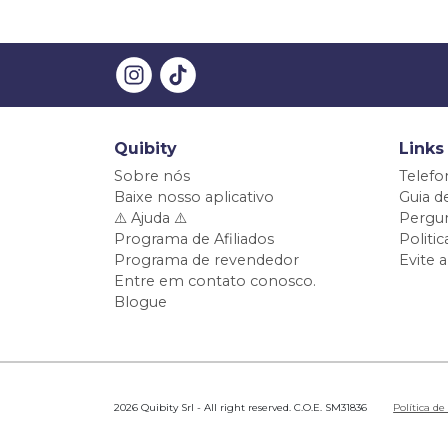
Quibity
Links
Sobre nós
Telefo
Baixe nosso aplicativo
Guia d
⚠️ Ajuda ⚠️
Pergun
Programa de Afiliados
Politi
Programa de revendedor
Evite 
Entre em contato conosco.
Blogue
2026 Quibity Srl - All right reserved. C.O.E. SM31836
Política de