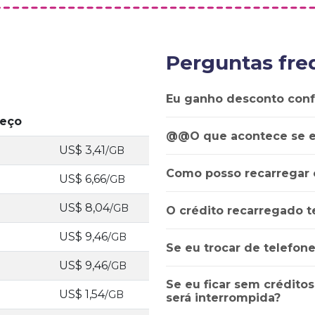
Perguntas fre
Eu ganho desconto con
reço
@@O que acontece se e
US$ 3,41
/GB
Como posso recarregar 
US$ 6,66
/GB
US$ 8,04
/GB
O crédito recarregado t
US$ 9,46
/GB
Se eu trocar de telefon
US$ 9,46
/GB
Se eu ficar sem créditos
US$ 1,54
/GB
será interrompida?