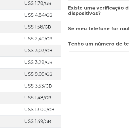
US$ 1,78
/GB
Existe uma verificação 
dispositivos?
US$ 4,84
/GB
US$ 1,58
/GB
Se meu telefone for rou
US$ 2,40
/GB
Tenho um número de te
US$ 3,03
/GB
US$ 3,28
/GB
US$ 9,09
/GB
US$ 3,53
/GB
US$ 1,48
/GB
US$ 13,00
/GB
US$ 1,49
/GB