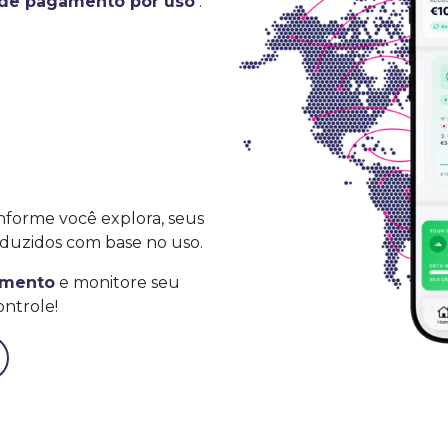
 de pagamento por uso
.
nforme você explora, seus
duzidos com base no uso.
omento
e monitore seu
ntrole!