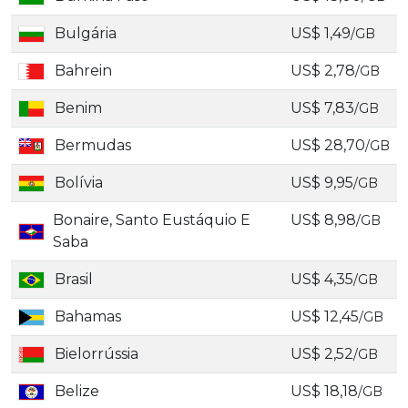
Bulgária
US$ 1,49
/GB
Bahrein
US$ 2,78
/GB
Benim
US$ 7,83
/GB
Bermudas
US$ 28,70
/GB
Bolívia
US$ 9,95
/GB
Bonaire, Santo Eustáquio E
US$ 8,98
/GB
Saba
Brasil
US$ 4,35
/GB
Bahamas
US$ 12,45
/GB
Bielorrússia
US$ 2,52
/GB
Belize
US$ 18,18
/GB