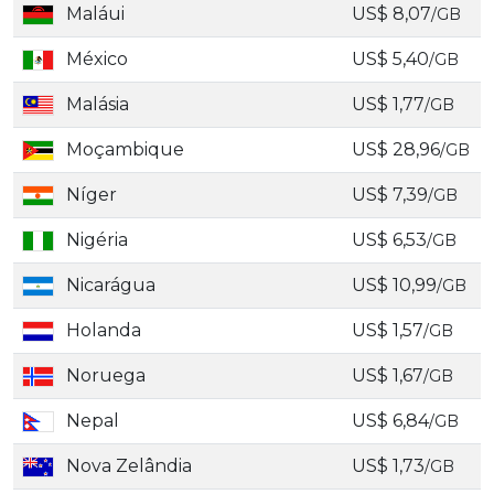
Maláui
US$ 8,07
/GB
México
US$ 5,40
/GB
Malásia
US$ 1,77
/GB
Moçambique
US$ 28,96
/GB
Níger
US$ 7,39
/GB
Nigéria
US$ 6,53
/GB
Nicarágua
US$ 10,99
/GB
Holanda
US$ 1,57
/GB
Noruega
US$ 1,67
/GB
Nepal
US$ 6,84
/GB
Nova Zelândia
US$ 1,73
/GB