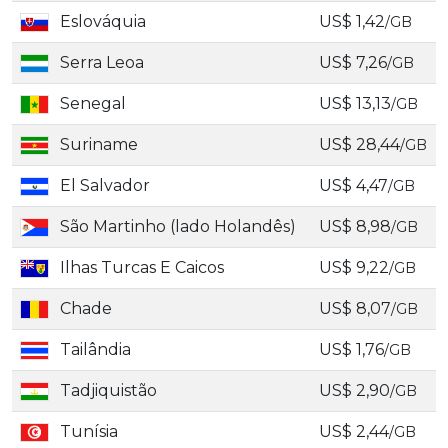
Eslováquia
US$ 1,42
/GB
Serra Leoa
US$ 7,26
/GB
Senegal
US$ 13,13
/GB
Suriname
US$ 28,44
/GB
El Salvador
US$ 4,47
/GB
São Martinho (lado Holandês)
US$ 8,98
/GB
Ilhas Turcas E Caicos
US$ 9,22
/GB
Chade
US$ 8,07
/GB
Tailândia
US$ 1,76
/GB
Tadjiquistão
US$ 2,90
/GB
Tunísia
US$ 2,44
/GB