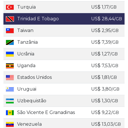
Turquia
US$ 1,17
/GB
Trinidad E Tobago
US$ 28,44
/GB
Taiwan
US$ 2,95
/GB
Tanzânia
US$ 7,39
/GB
Ucrânia
US$ 1,27
/GB
Uganda
US$ 7,53
/GB
Estados Unidos
US$ 1,81
/GB
Uruguai
US$ 3,80
/GB
Uzbequistão
US$ 1,30
/GB
São Vicente E Granadinas
US$ 9,22
/GB
Venezuela
US$ 13,03
/GB