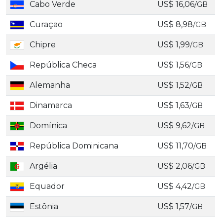
Cabo Verde
US$ 16,06
/GB
Curaçao
US$ 8,98
/GB
Chipre
US$ 1,99
/GB
República Checa
US$ 1,56
/GB
Alemanha
US$ 1,52
/GB
Dinamarca
US$ 1,63
/GB
Domínica
US$ 9,62
/GB
República Dominicana
US$ 11,70
/GB
Argélia
US$ 2,06
/GB
Equador
US$ 4,42
/GB
Estônia
US$ 1,57
/GB