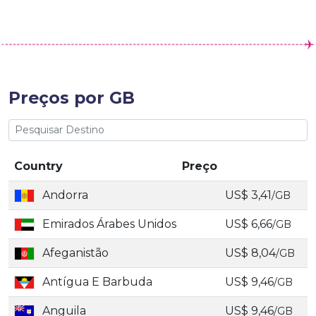
Preços por GB
Country
Preço
Andorra
US$ 3,41
/GB
Emirados Árabes Unidos
US$ 6,66
/GB
Afeganistão
US$ 8,04
/GB
Antígua E Barbuda
US$ 9,46
/GB
Anguila
US$ 9,46
/GB