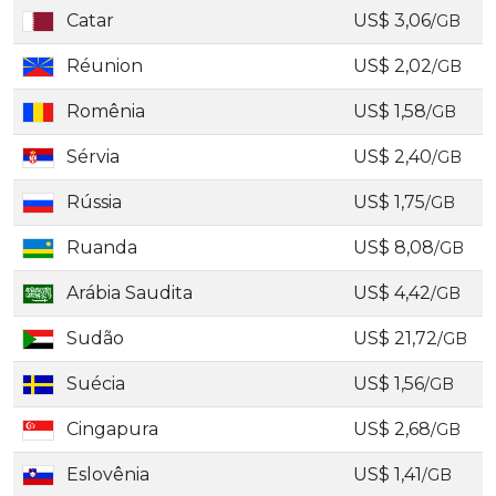
Catar
US$ 3,06
/GB
Réunion
US$ 2,02
/GB
Romênia
US$ 1,58
/GB
Sérvia
US$ 2,40
/GB
Rússia
US$ 1,75
/GB
Ruanda
US$ 8,08
/GB
Arábia Saudita
US$ 4,42
/GB
Sudão
US$ 21,72
/GB
Suécia
US$ 1,56
/GB
Cingapura
US$ 2,68
/GB
Eslovênia
US$ 1,41
/GB