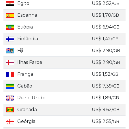
Egito
US$ 2,52
/GB
Espanha
US$ 1,70
/GB
Etiópia
US$ 6,94
/GB
Finlândia
US$ 1,42
/GB
Fiji
US$ 2,90
/GB
Ilhas Faroe
US$ 2,90
/GB
França
US$ 1,52
/GB
Gabão
US$ 7,39
/GB
Reino Unido
US$ 1,89
/GB
Granada
US$ 9,62
/GB
Geórgia
US$ 2,55
/GB