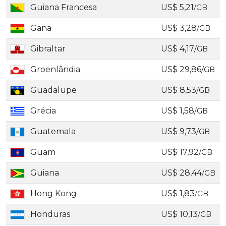
Guiana Francesa
US$ 5,21
/GB
Gana
US$ 3,28
/GB
Gibraltar
US$ 4,17
/GB
Groenlândia
US$ 29,86
/GB
Guadalupe
US$ 8,53
/GB
Grécia
US$ 1,58
/GB
Guatemala
US$ 9,73
/GB
Guam
US$ 17,92
/GB
Guiana
US$ 28,44
/GB
Hong Kong
US$ 1,83
/GB
Honduras
US$ 10,13
/GB