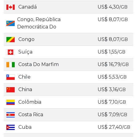
Canadá
US$ 4,30
/GB
Congo, República
US$ 8,07
/GB
Democrática Do
Congo
US$ 8,07
/GB
Suíça
US$ 1,55
/GB
Costa Do Marfim
US$ 16,79
/GB
Chile
US$ 5,53
/GB
China
US$ 3,16
/GB
Colômbia
US$ 7,10
/GB
Costa Rica
US$ 7,09
/GB
Cuba
US$ 27,40
/GB