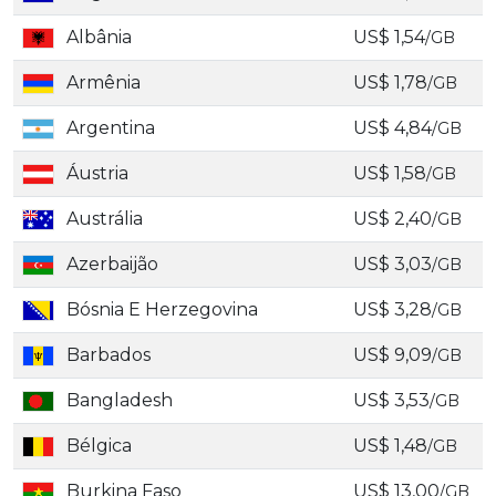
Albânia
US$ 1,54
/GB
Armênia
US$ 1,78
/GB
Argentina
US$ 4,84
/GB
Áustria
US$ 1,58
/GB
Austrália
US$ 2,40
/GB
Azerbaijão
US$ 3,03
/GB
Bósnia E Herzegovina
US$ 3,28
/GB
Barbados
US$ 9,09
/GB
Bangladesh
US$ 3,53
/GB
Bélgica
US$ 1,48
/GB
Burkina Faso
US$ 13,00
/GB