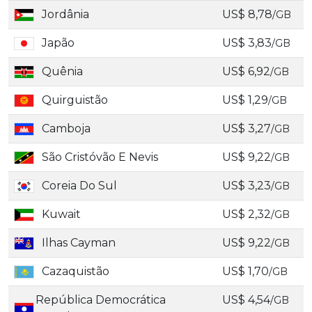
Jordânia
US$ 8,78
/GB
Japão
US$ 3,83
/GB
Quênia
US$ 6,92
/GB
Quirguistão
US$ 1,29
/GB
Camboja
US$ 3,27
/GB
São Cristóvão E Nevis
US$ 9,22
/GB
Coreia Do Sul
US$ 3,23
/GB
Kuwait
US$ 2,32
/GB
Ilhas Cayman
US$ 9,22
/GB
Cazaquistão
US$ 1,70
/GB
República Democrática
US$ 4,54
/GB