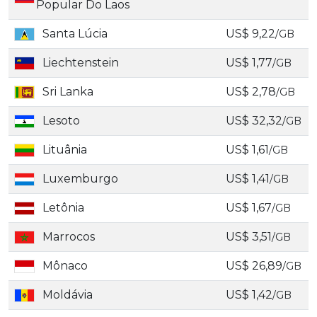
Popular Do Laos
Santa Lúcia
US$ 9,22
/GB
Liechtenstein
US$ 1,77
/GB
Sri Lanka
US$ 2,78
/GB
Lesoto
US$ 32,32
/GB
Lituânia
US$ 1,61
/GB
Luxemburgo
US$ 1,41
/GB
Letônia
US$ 1,67
/GB
Marrocos
US$ 3,51
/GB
Mônaco
US$ 26,89
/GB
Moldávia
US$ 1,42
/GB