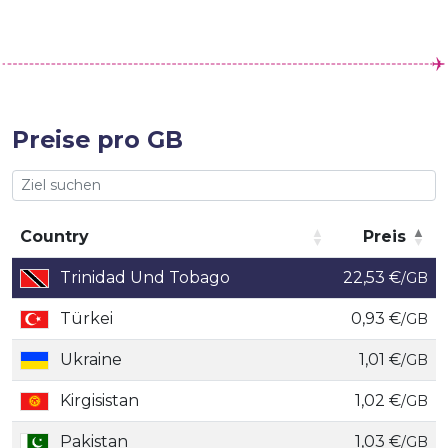
Preise pro GB
Country
Preis
Country
Preis
Trinidad Und Tobago
22,53 €
/GB
Türkei
0,93 €
/GB
Ukraine
1,01 €
/GB
Kirgisistan
1,02 €
/GB
Pakistan
1,03 €
/GB