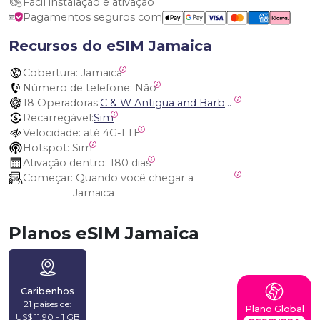
Fácil instalação e ativação
Pagamentos seguros com
Recursos do eSIM Jamaica
Cobertura:
 Jamaica
Número de telefone:
 Não
18 Operadoras:
C & W Antigua and Barbuda, Cable and Wireless Anguilla, Cable & Wireless - LIME, Setel Netherlands Antilles, BTC Bahamas, C&W (Flow), Claro, Bouygues/DigiCel, Dauphin, Free, Cable & Wireless Jamaica, Cable & Wireless Saint Kitts and Nevis, Cable & Wireless Saint Lucia, Cable & Wireless Montserrat, Liberty, Telephone Company Puerto Rico , Cable & Wireless, C & W Saint Vincent and Grenadines
Recarregável:
Sim
Velocidade:
 até 4G-LTE
Hotspot:
 Sim
Ativação dentro:
 180 dias
Começar:
 Quando você chegar a 
Jamaica
Planos eSIM Jamaica
Caribenhos
21 países de:
Plano Global
US$ 11,90 - 1 GB