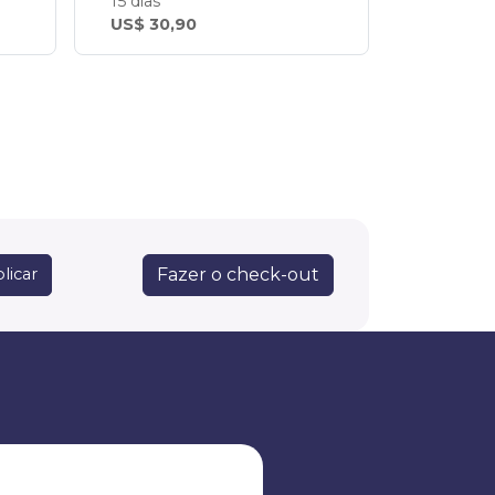
15 dias
US$ 30,90
Fazer o check-out
licar