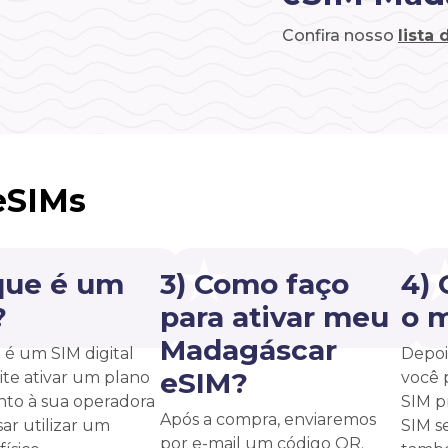
Confira nosso
lista
eSIMs
que é um
3) Como faço
4)
?
para ativar meu
o 
Madagáscar
é um SIM digital
Depoi
eSIM?
te ativar um plano
você 
unto à sua operadora
SIM p
Após a compra, enviaremos
ar utilizar um
SIM s
por e-mail um código QR.