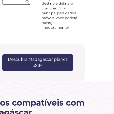
destino e defina-o
como seu SIM
principal para dados
móveis. Você poderá
navegar
imediatamente!
Descubra Madagáscar planos
eSIM
vos compatíveis com
agáscar