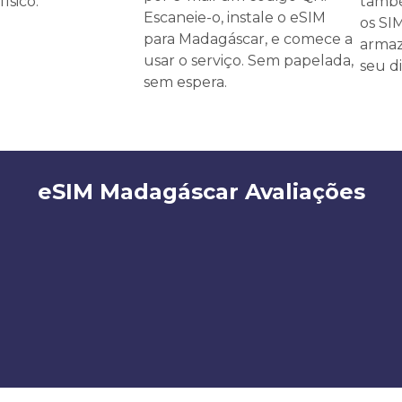
ísico.
també
Escaneie-o, instale o eSIM
os SI
para Madagáscar, e comece a
armaz
usar o serviço. Sem papelada,
seu di
sem espera.
eSIM Madagáscar Avaliações