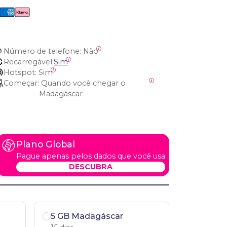
Número de telefone:
 Não
Recarregável:
Sim
Hotspot:
 Sim
Começar:
 Quando você chegar o 
Madagáscar
Plano Global
Pague apenas pelos dados que você usa
DESCUBRA
5 GB Madagáscar