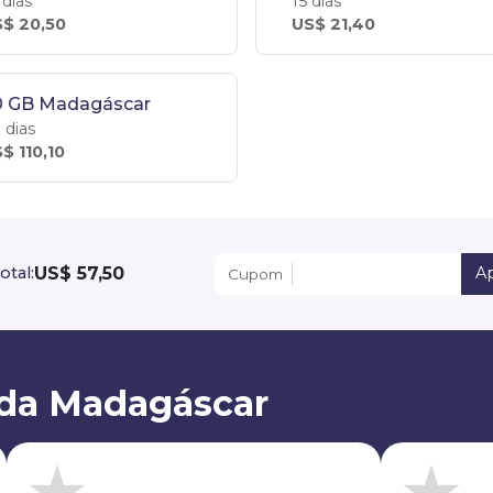
 dias
15 dias
$ 20,50
US$ 21,40
0 GB Madagáscar
 dias
$ 110,10
US$ 57,50
otal:
Ap
Cupom
 da Madagáscar