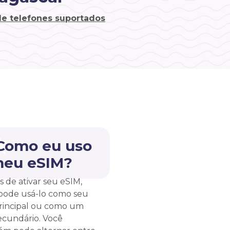
 de telefones suportados
 Como eu uso
meu eSIM?
s de ativar seu eSIM,
pode usá-lo como seu
rincipal ou como um
ecundário. Você