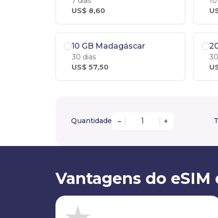
7 dias
10
US$ 8,60
US
10 GB Madagáscar
2
30 dias
30
US$ 57,50
US
Quantidade
T
–
+
Vantagens do eSIM