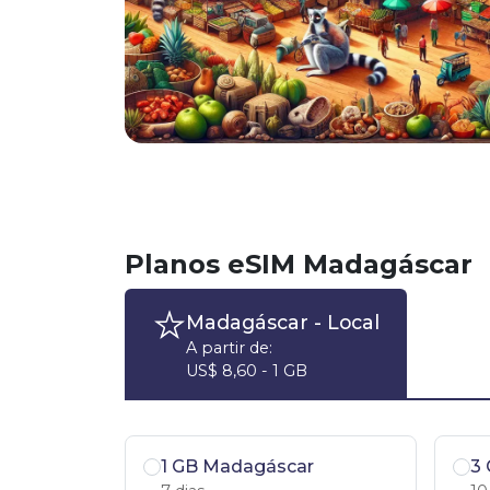
Planos eSIM Madagáscar
Madagáscar
- Local
A partir de:
US$ 8,60 - 1 GB
1 GB Madagáscar
3