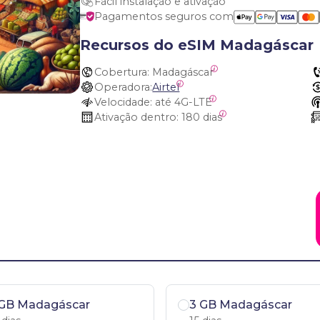
Fácil instalação e ativação
Pagamentos seguros com
Recursos do eSIM Madagáscar
Cobertura:
 Madagáscar
Operadora:
Airtel
Velocidade:
 até 4G-LTE
Ativação dentro:
 180 dias
 GB Madagáscar
3 GB Madagáscar