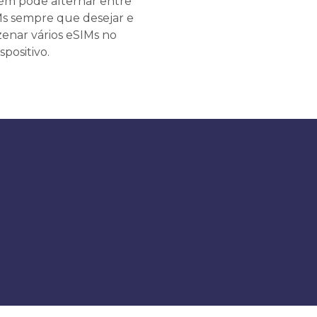
m pode alternar entre
Ms sempre que desejar e
enar vários eSIMs no
spositivo.