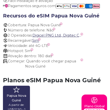
Fácil instalação e ativação
Pagamentos seguros com
Recursos do eSIM Papua Nova Guiné
Cobertura:
 Papua Nova Guiné
Número de telefone:
 Não
2 Operadoras:
Digicel PNG Ltd., Digitec Communications Ltd.
Recarregável:
Sim
Velocidade:
 até 4G-LTE
Hotspot:
 Sim
Ativação dentro:
 180 dias
Começar:
 Quando você chegar papua 
Nova Guiné
Planos eSIM Papua Nova Guiné
Papua Nova
Guiné
A partir de:
Plano Global
US$ 12,90 - 1