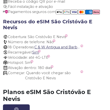
Receba o código QR por e-mail
Fácil instalação e ativação
Pagamentos seguros com
Recursos do eSIM São Cristóvão E
Nevis
Cobertura:
 São Cristóvão E Nevis
Número de telefone:
 Não
18 Operadoras:
C & W Antigua and Barbuda, Cable and Wireless Anguilla, Cable & Wireless - LIME, Setel Netherlands Antilles, BTC Bahamas, C&W (Flow), Claro, Bouygues/DigiCel, Dauphin, Free, Cable & Wireless Jamaica, Cable & Wireless Saint Kitts and Nevis, Cable & Wireless Saint Lucia, Cable & Wireless Montserrat, Liberty, Telephone Company Puerto Rico , Cable & Wireless, C & W Saint Vincent and Grenadines
Recarregável:
Sim
Velocidade:
 até 4G-LTE
Hotspot:
 Sim
Ativação dentro:
 180 dias
Começar:
 Quando você chegar são 
Cristóvão E Nevis
Planos eSIM São Cristóvão E
Nevis