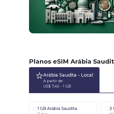
Planos eSIM Arábia Saudi
Arábia Saudita
- Local
A partir de:
US$ 7,40 - 1 GB
1 GB Arábia Saudita
3 