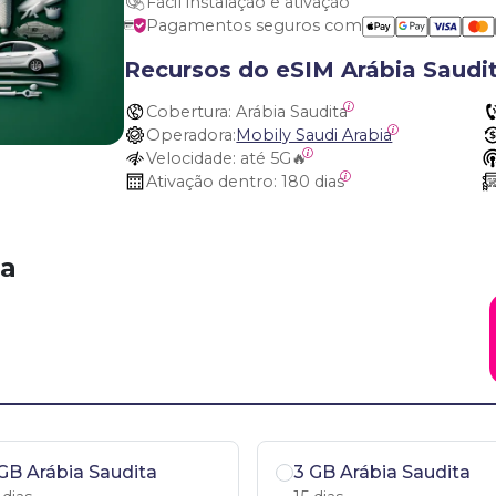
Fácil instalação e ativação
Pagamentos seguros com
Recursos do eSIM Arábia Saudi
Cobertura:
 Arábia Saudita
Operadora:
Mobily Saudi Arabia
Velocidade:
 até 5G🔥
Ativação dentro:
 180 dias
ta
GB Arábia Saudita
3 GB Arábia Saudita