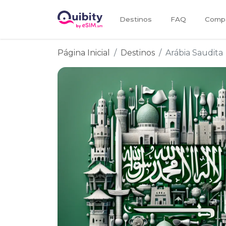
Destinos
FAQ
Compa
Página Inicial
Destinos
Arábia Saudita