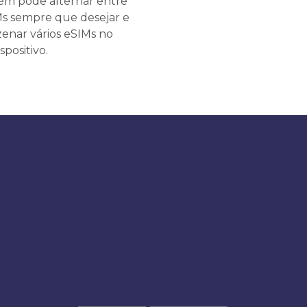
m pode alternar entre
Ms sempre que desejar e
enar vários eSIMs no
spositivo.