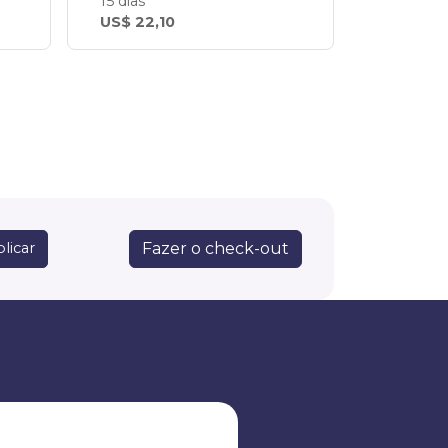
15 dias
US$ 22,10
Fazer o check-out
licar