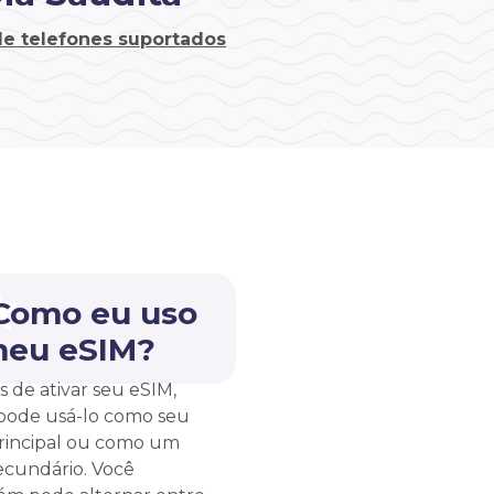
 de telefones suportados
 Como eu uso
meu eSIM?
s de ativar seu eSIM,
pode usá-lo como seu
rincipal ou como um
ecundário. Você