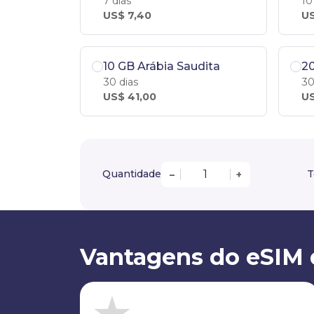
7 dias
10
US$ 7,40
US
10 GB Arábia Saudita
20
30 dias
30
US$ 41,00
US
Quantidade
T
–
+
Vantagens do eSIM 