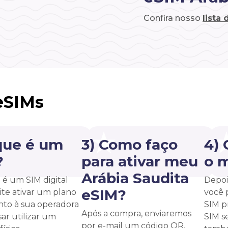
Confira nosso
lista
eSIMs
que é um
3) Como faço
4)
?
para ativar meu
o 
Arábia Saudita
é um SIM digital
Depoi
eSIM?
te ativar um plano
você 
unto à sua operadora
SIM p
Após a compra, enviaremos
ar utilizar um
SIM s
por e-mail um código QR.