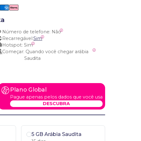
ta
Número de telefone:
 Não
Recarregável:
Sim
Hotspot:
 Sim
Começar:
 Quando você chegar arábia 
Saudita
Plano Global
Pague apenas pelos dados que você usa
DESCUBRA
5 GB Arábia Saudita