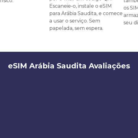
ísico.
també
Escaneie-o, instale o eSIM
os SI
para Arábia Saudita, e comece
armaz
a usar o serviço. Sem
seu di
papelada, sem espera.
eSIM Arábia Saudita Avaliações