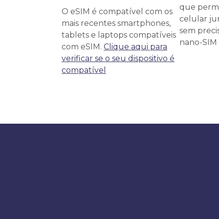
que permi
O eSIM é compatível com os
celular j
mais recentes smartphones,
sem precis
tablets e laptops compatíveis
nano-SIM f
com eSIM.
Clique aqui para
verificar se o seu dispositivo é
compatível