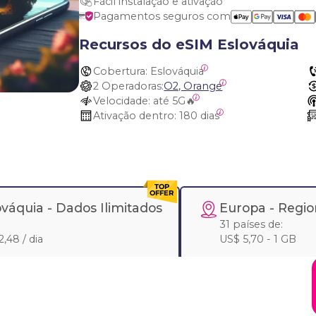
Fácil instalação e ativação
Pagamentos seguros com
Recursos do eSIM Eslováquia
Cobertura:
 Eslováquia
2 Operadoras:
O2, Orange
Velocidade:
 até 5G🔥
Ativação dentro:
 180 dias
ováquia -
Dados Ilimitados
Europa
- Regio
31 países de:
,48 / dia
US$ 5,70 - 1 GB