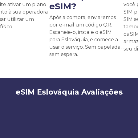
eSIM?
te ativar um plano
você 
unto à sua operadora
SIM p
Após a compra, enviaremos
ar utilizar um
SIM s
por e-mail um código QR.
ísico.
també
Escaneie-o, instale o eSIM
os SI
para Eslováquia, e comece a
armaz
usar o serviço. Sem papelada,
seu di
sem espera.
eSIM Eslováquia Avaliações