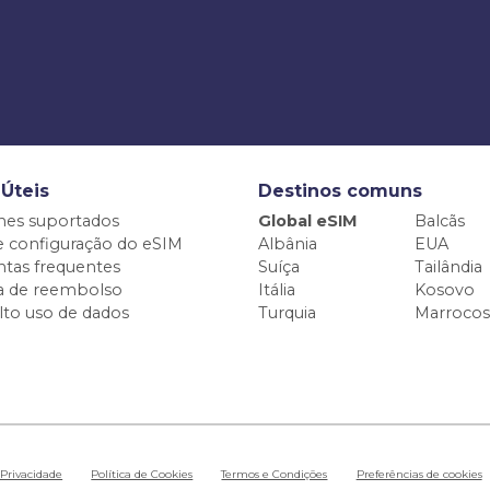
 Úteis
Destinos comuns
nes suportados
Global eSIM
Balcãs
e configuração do eSIM
Albânia
EUA
tas frequentes
Suíça
Tailândia
ca de reembolso
Itália
Kosovo
alto uso de dados
Turquia
Marrocos
 Privacidade
Política de Cookies
Termos e Condições
Preferências de cookies