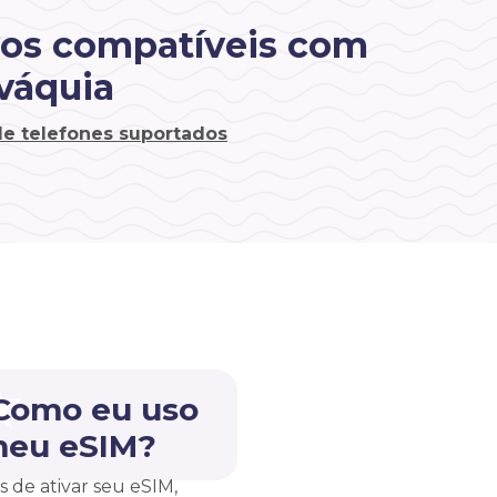
vos compatíveis com
váquia
 de telefones suportados
 Como eu uso
meu eSIM?
s de ativar seu eSIM,