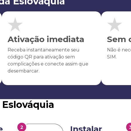
da Eslováquia
Ativação imediata
Sem c
Receba instantaneamente seu
Não é nece
código QR para ativação sem
SIM.
complicações e conecte assim que
desembarcar.
 Eslováquia
e
Instalar