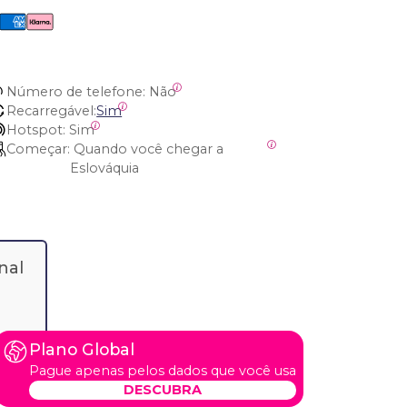
Número de telefone:
 Não
Recarregável:
Sim
Hotspot:
 Sim
Começar:
 Quando você chegar a 
Eslováquia
nal
Plano Global
Pague apenas pelos dados que você usa
DESCUBRA