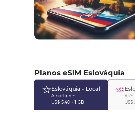
Planos eSIM Eslováquia
Eslováquia
- Local
Esl
A partir de:
Até:
US$ 5,40 - 1 GB
US$ 2