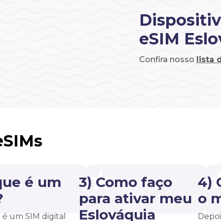
Dispositi
eSIM Eslo
Confira nosso
lista
eSIMs
que é um
3) Como faço
4)
?
para ativar meu
o 
Eslováquia
é um SIM digital
Depoi