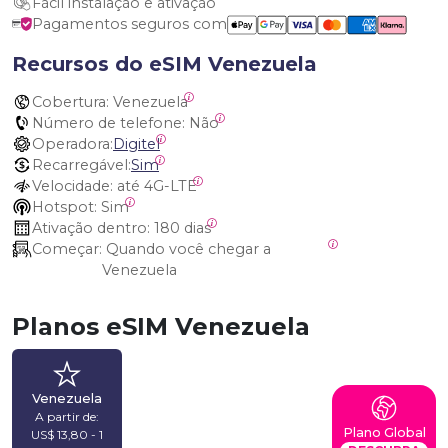
Fácil instalação e ativação
Pagamentos seguros com
Recursos do eSIM Venezuela
Cobertura:
 Venezuela
Número de telefone:
 Não
Operadora:
Digitel
Recarregável:
Sim
Velocidade:
 até 4G-LTE
Hotspot:
 Sim
Ativação dentro:
 180 dias
Começar:
 Quando você chegar a 
Venezuela
Planos eSIM Venezuela
Venezuela
A partir de:
Plano Global
US$ 13,80 - 1