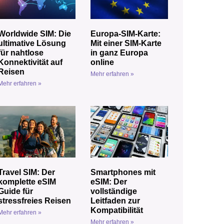
Worldwide SIM: Die
Europa-SIM-Karte:
ultimative Lösung
Mit einer SIM-Karte
für nahtlose
in ganz Europa
Konnektivität auf
online
Reisen
Mehr erfahren »
Mehr erfahren »
Travel SIM: Der
Smartphones mit
komplette eSIM
eSIM: Der
Guide für
vollständige
stressfreies Reisen
Leitfaden zur
Kompatibilität
Mehr erfahren »
Mehr erfahren »