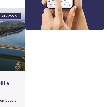
 DI VIAGGIO
li e
non leggere