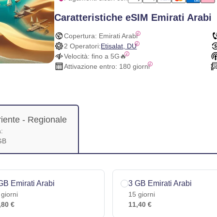
Caratteristiche eSIM Emirati Arabi
Copertura:
 Emirati Arabi
2 Operatori:
Etisalat, DU
Velocità:
 fino a 5G🔥
Attivazione entro:
 180 giorni
iente
- Regionale
:
GB
GB Emirati Arabi
3 GB Emirati Arabi
 giorni
15 giorni
,80 €
11,40 €