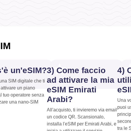
SIM
s'è un'eSIM?
3) Come faccio
4) 
ad attivare la mia
uti
na SIM digitale che ti
eSIM Emirati
eS
 attivare un piano
al tuo operatore senza
Arabi?
Una vo
zzare una nano-SIM
puoi u
All'acquisto, ti invieremo via email
princi
un codice QR. Scansionalo,
second
installa l'eSIM per Emirati Arabi, e
tra le
inizia a utilizzare il servizio.