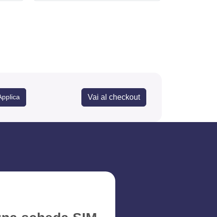
Vai al checkout
Applica