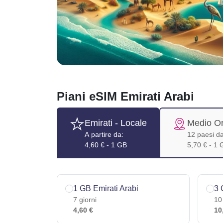
Piani eSIM Emirati Arabi
Emirati
- Locale
Medio Or
A partire da:
12 paesi da
4,60 € - 1 GB
5,70 € - 1 
1 GB Emirati Arabi
3 
7 giorni
10
4,60 €
10