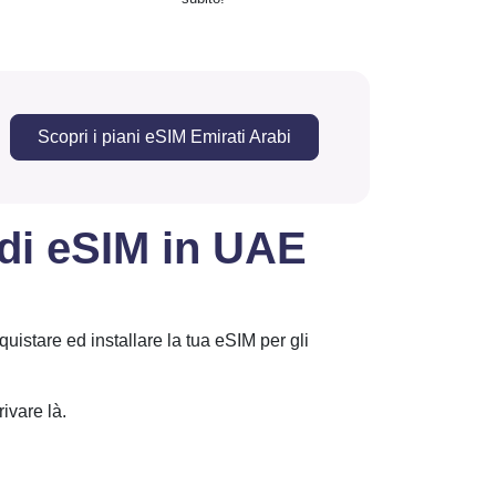
!
Scopri i piani eSIM Emirati Arabi
 di eSIM in UAE
uistare ed installare la tua eSIM per gli
ivare là.