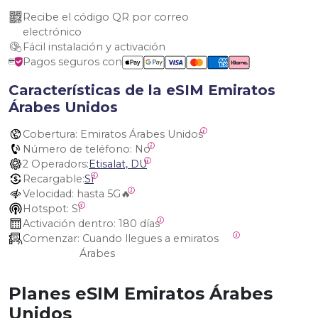
Recibe el código QR por correo 
electrónico
Fácil instalación y activación
Pagos seguros con
Características de la eSIM Emiratos
Árabes Unidos
Cobertura:
 Emiratos Árabes Unidos
Número de teléfono:
 No
2 Operadors:
Etisalat, DU
Recargable:
Sí
Velocidad:
 hasta 5G🔥
Hotspot:
 Sí
Activación dentro:
 180 días
Comenzar:
 Cuando llegues a emiratos 
Árabes
Planes eSIM Emiratos Árabes
Unidos