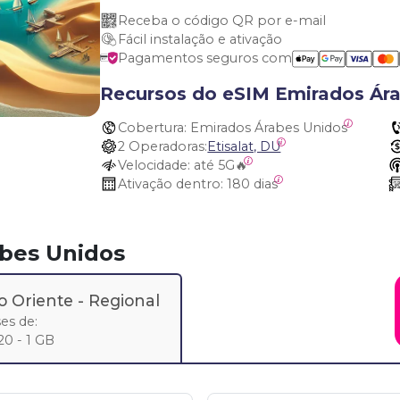
Receba o código QR por e-mail
Fácil instalação e ativação
Pagamentos seguros com
Recursos do eSIM Emirados Ár
Cobertura:
 Emirados Árabes Unidos
2 Operadoras:
Etisalat, DU
Velocidade:
 até 5G🔥
Ativação dentro:
 180 dias
abes Unidos
o Oriente
- Regional
ses de:
20 - 1 GB