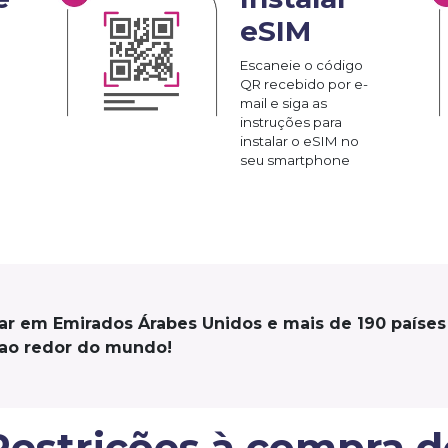
eSIM
Escaneie o código
QR recebido por e-
mail e siga as
instruções para
instalar o eSIM no
seu smartphone
ar em Emirados Árabes Unidos e mais de 190 países
ao redor do mundo!
strições à compra d