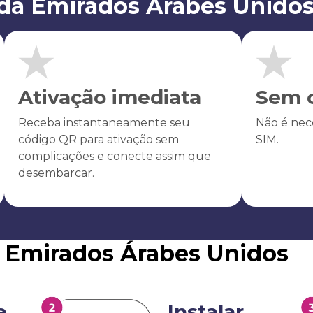
da Emirados Árabes Unido
Ativação imediata
Sem c
Receba instantaneamente seu
Não é nece
código QR para ativação sem
SIM.
complicações e conecte assim que
desembarcar.
M Emirados Árabes Unidos
e
Instalar