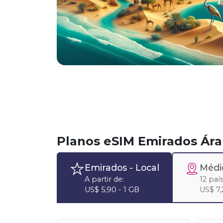
Planos eSIM Emirados Ár
Emirados
- Local
Médi
A partir de:
12 paí
US$ 5,90 - 1 GB
US$ 7,