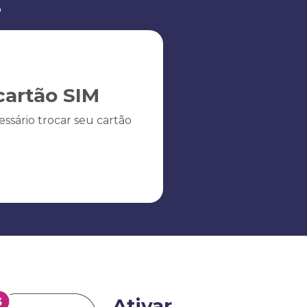
s
artão SIM
ssário trocar seu cartão
Ativar