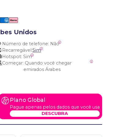
abes Unidos
Número de telefone:
 Não
Recarregável:
Sim
Hotspot:
 Sim
Começar:
 Quando você chegar 
emirados Árabes
Plano Global
Pague apenas pelos dados que você usa
DESCUBRA