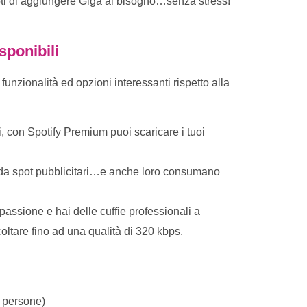
oti di aggiungere Giga al bisogno…senza stress!
sponibili
unzionalità ed opzioni interessanti rispetto alla
i, con Spotify Premium puoi scaricare i tuoi
o da spot pubblicitari…e anche loro consumano
passione e hai delle cuffie professionali a
ltare fino ad una qualità di 320 kbps.
 persone)