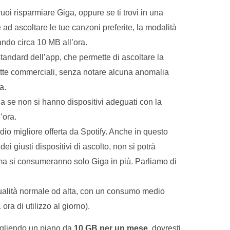
uoi risparmiare Giga, oppure se ti trovi in una
d ascoltare le tue canzoni preferite, la modalità
ndo circa 10 MB all’ora.
tandard dell’app, che permette di ascoltare la
iette commerciali, senza notare alcuna anomalia
a.
a se non si hanno dispositivi adeguati con la
’ora.
dio migliore offerta da Spotify. Anche in questo
ei giusti dispositivi di ascolto, non si potrà
 ma si consumeranno solo Giga in più. Parliamo di
qualità normale od alta, con un consumo medio
ra di utilizzo al giorno).
egliendo un piano da
10 GB per un mese
, dovresti