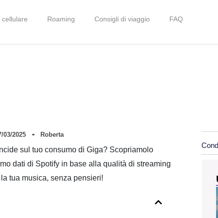
 cellulare
Roaming
Consigli di viaggio
FAQ
7/03/2025
Roberta
Condi
o incide sul tuo consumo di Giga? Scopriamolo
o dati di Spotify in base alla qualità di streaming
 la tua musica, senza pensieri!