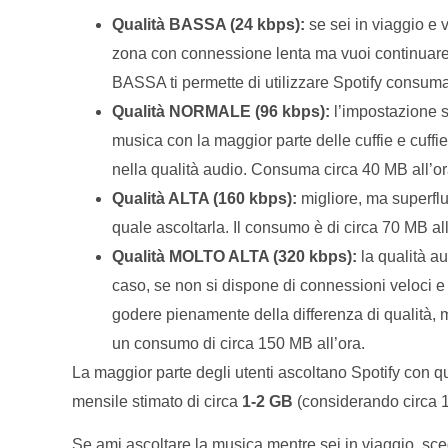
Qualità BASSA (24 kbps):
se sei in viaggio e v
zona con connessione lenta ma vuoi continuare a
BASSA ti permette di utilizzare Spotify consuma
Qualità NORMALE (96 kbps):
l’impostazione s
musica con la maggior parte delle cuffie e cuff
nella qualità audio. Consuma circa 40 MB all’or
Qualità ALTA (160 kbps):
migliore, ma superflu
quale ascoltarla. Il consumo è di circa 70 MB all
Qualità MOLTO ALTA (320 kbps):
la qualità au
caso, se non si dispone di connessioni veloci e d
godere pienamente della differenza di qualità,
un consumo di circa 150 MB all’ora.
La maggior parte degli utenti ascoltano Spotify con 
mensile stimato di circa
1-2 GB
(considerando circa 1 o
Se ami ascoltare la musica mentre sei in viaggio, sc