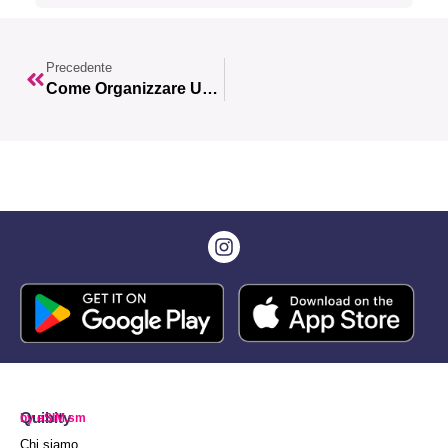
Precedente
Come Organizzare Un Viaggio Nei Balcani Davvero Indimenticabile!
Quibity
by eSIM.sm
Chi siamo