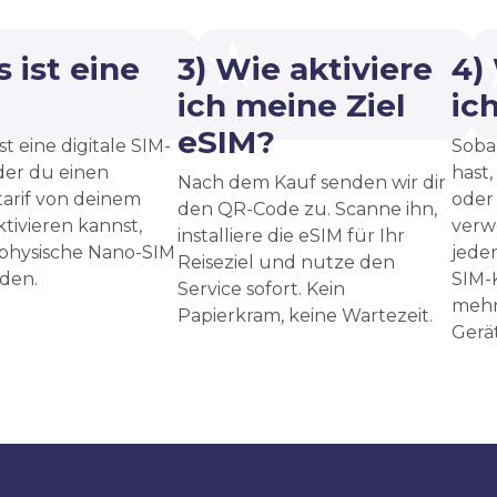
 ist eine
3) Wie aktiviere
4)
?
ich meine Ziel
ic
eSIM?
st eine digitale SIM-
Sobal
 der du einen
hast,
Nach dem Kauf senden wir dir
arif von deinem
oder
den QR-Code zu. Scanne ihn,
ktivieren kannst,
verw
installiere die eSIM für Ihr
 physische Nano-SIM
jede
Reiseziel und nutze den
den.
SIM-
Service sofort. Kein
mehr
Papierkram, keine Wartezeit.
Gerät