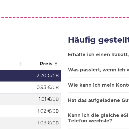
Häufig gestell
Erhalte ich einen Rabat
Preis
Was passiert, wenn ich 
Preis
2,20 €
/GB
Wie kann ich mein Kont
0,93 €
/GB
1,01 €
/GB
Hat das aufgeladene Gu
1,02 €
/GB
Kann ich die gleiche eSI
Telefon wechsle?
1,03 €
/GB