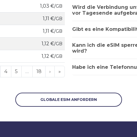
1,03 €
/GB
Wird die Verbindung u
vor Tagesende aufgebra
1,11 €
/GB
Gibt es eine Kompatibili
1,11 €
/GB
1,12 €
/GB
Kann ich die eSIM sper
wird?
1,12 €
/GB
Habe ich eine Telefonn
4
5
…
18
›
»
GLOBALE ESIM ANFORDERN