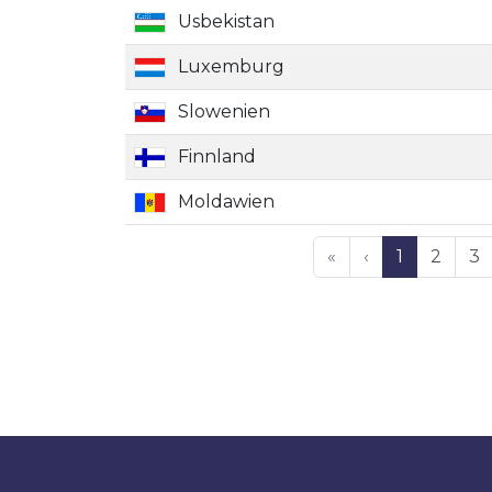
Usbekistan
Luxemburg
Slowenien
Finnland
Moldawien
«
‹
1
2
3