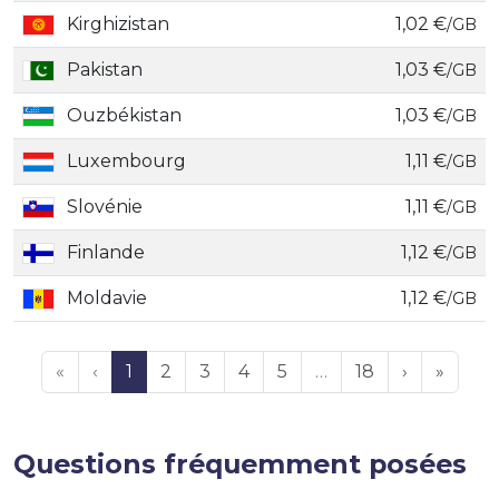
Kirghizistan
1,02 €
/GB
Pakistan
1,03 €
/GB
Ouzbékistan
1,03 €
/GB
Luxembourg
1,11 €
/GB
Slovénie
1,11 €
/GB
Finlande
1,12 €
/GB
Moldavie
1,12 €
/GB
«
‹
1
2
3
4
5
…
18
›
»
Questions fréquemment posées