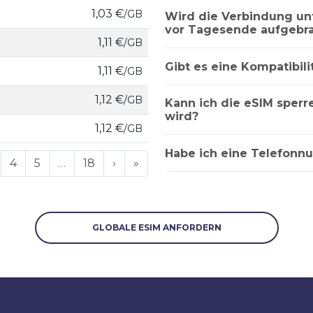
1,03 €
/GB
Wird die Verbindung u
vor Tagesende aufgebra
1,11 €
/GB
Gibt es eine Kompatibili
1,11 €
/GB
1,12 €
/GB
Kann ich die eSIM sper
wird?
1,12 €
/GB
Habe ich eine Telefonn
4
5
…
18
›
»
GLOBALE ESIM ANFORDERN