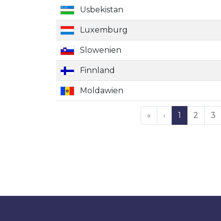
Usbekistan
Luxemburg
Slowenien
Finnland
Moldawien
«
‹
1
2
3