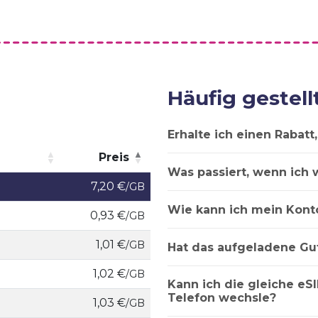
Häufig gestell
Erhalte ich einen Rabat
Preis
Was passiert, wenn ich 
Preis
7,20 €
/GB
Wie kann ich mein Kont
0,93 €
/GB
1,01 €
/GB
Hat das aufgeladene Gu
1,02 €
/GB
Kann ich die gleiche eSI
Telefon wechsle?
1,03 €
/GB