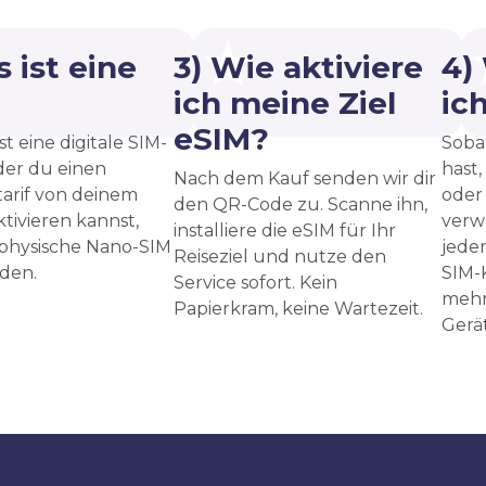
 ist eine
3) Wie aktiviere
4)
?
ich meine Ziel
ic
eSIM?
st eine digitale SIM-
Sobal
 der du einen
hast,
Nach dem Kauf senden wir dir
arif von deinem
oder
den QR-Code zu. Scanne ihn,
ktivieren kannst,
verw
installiere die eSIM für Ihr
 physische Nano-SIM
jede
Reiseziel und nutze den
den.
SIM-
Service sofort. Kein
mehr
Papierkram, keine Wartezeit.
Gerät