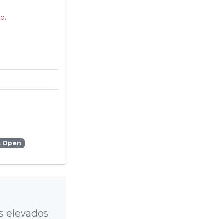
o.
s Open
s elevados