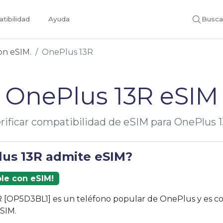
tibilidad
Ayuda
Busca
con eSIM.
OnePlus 13R
OnePlus 13R eSIM
rificar compatibilidad de eSIM para OnePlus 
lus 13R admite eSIM?
ble con eSIM!
R [OP5D3BL1] es un teléfono popular de OnePlus y es c
eSIM.