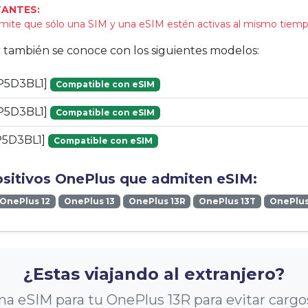
ANTES:
ermite que sólo una SIM y una eSIM estén activas al mismo tiemp
vo también se conoce con los siguientes modelos:
P5D3BL1]
Compatible con eSIM
P5D3BL1]
Compatible con eSIM
P5D3BL1]
Compatible con eSIM
ositivos OnePlus que admiten eSIM:
OnePlus 12
OnePlus 13
OnePlus 13R
OnePlus 13T
OnePlu
¿Estas viajando al extranjero?
a eSIM para tu OnePlus 13R para evitar cargo