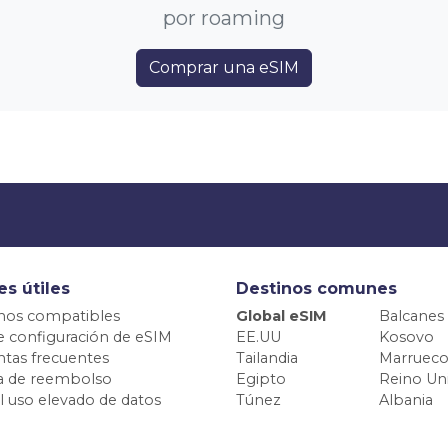
por roaming
Comprar una eSIM
es útiles
Destinos comunes
nos compatibles
Global eSIM
Balcanes
e configuración de eSIM
EE.UU
Kosovo
tas frecuentes
Tailandia
Marrueco
ca de reembolso
Egipto
Reino Un
el uso elevado de datos
Túnez
Albania