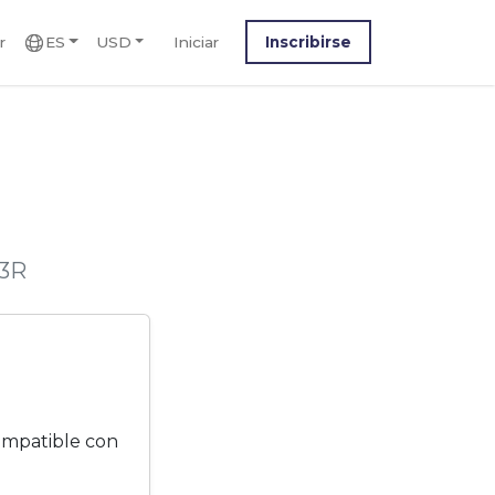
r
ES
USD
Iniciar
Inscribirse
13R
ompatible con