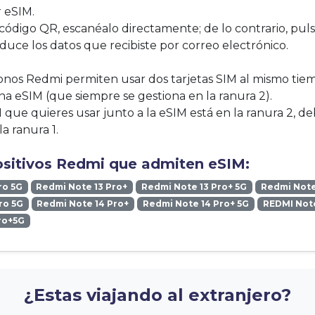
r eSIM.
 código QR, escanéalo directamente; de lo contrario, puls
duce los datos que recibiste por correo electrónico.
fonos Redmi permiten usar dos tarjetas SIM al mismo tie
na eSIM (que siempre se gestiona en la ranura 2).
IM que quieres usar junto a la eSIM está en la ranura 2, de
la ranura 1.
ositivos Redmi que admiten eSIM:
ro 5G
Redmi Note 13 Pro+
Redmi Note 13 Pro+ 5G
Redmi Note
ro 5G
Redmi Note 14 Pro+
Redmi Note 14 Pro+ 5G
REDMI Note
ro+5G
¿Estas viajando al extranjero?