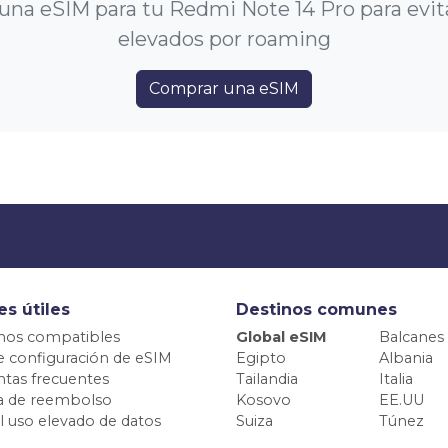
na eSIM para tu Redmi Note 14 Pro para evit
elevados por roaming
Comprar una eSIM
es útiles
Destinos comunes
nos compatibles
Global eSIM
Balcanes
e configuración de eSIM
Egipto
Albania
tas frecuentes
Tailandia
Italia
ca de reembolso
Kosovo
EE.UU
el uso elevado de datos
Suiza
Túnez