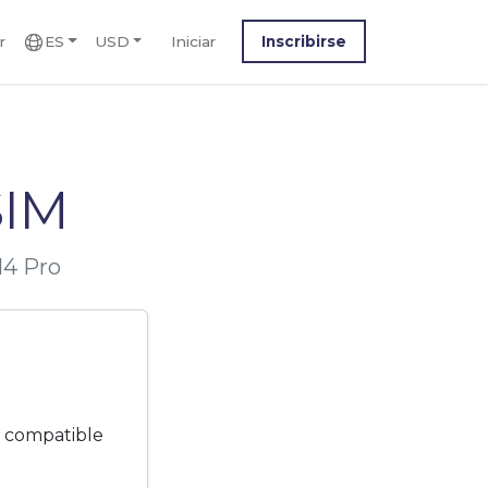
r
ES
USD
Iniciar
Inscribirse
SIM
14 Pro
s compatible