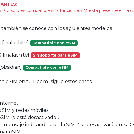
ANTES:
 Pro solo es compatible si la función eSIM está presente en la c
vo también se conoce con los siguientes modelos:
[malachite]
Compatible con eSIM
[malachite]
Sin soporte para eSIM
obsidian]
Compatible con eSIM
na eSIM en tu Redmi, sigue estos pasos:
Internet.
s SIM y redes móviles.
eSIM (si está desactivado).
un mensaje indicando que la SIM 2 se desactivará, pulsa O
onar eSIM.