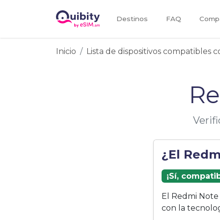
Destinos
FAQ
Compa
Inicio
Lista de dispositivos compatibles 
Re
Verif
¿El Redm
¡Sí, compati
El Redmi Note 
con la tecnolo