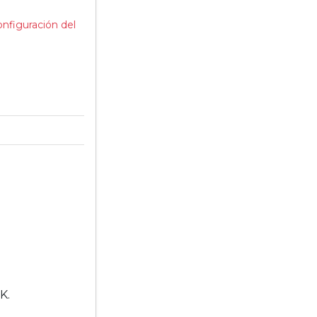
onfiguración del
K.