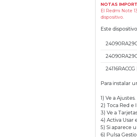
NOTAS IMPORT
El Redmi Note 13
dispositivo.
Este dispositi
24090RA29C 
24090RA29G 
24116RACCG [
Para instalar u
1) Ve a Ajustes.
2) Toca Red e 
3) Ve a Tarjeta
4) Activa Usar 
5) Si aparece 
6) Pulsa Gesti