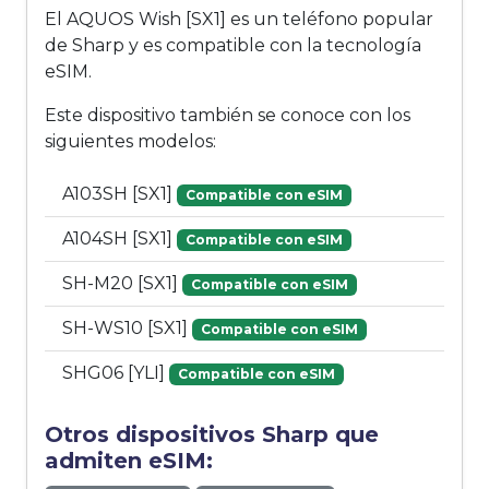
El AQUOS Wish [SX1] es un teléfono popular
de Sharp y es compatible con la tecnología
eSIM.
Este dispositivo también se conoce con los
siguientes modelos:
A103SH [SX1]
Compatible con eSIM
A104SH [SX1]
Compatible con eSIM
SH-M20 [SX1]
Compatible con eSIM
SH-WS10 [SX1]
Compatible con eSIM
SHG06 [YLI]
Compatible con eSIM
Otros dispositivos Sharp que
admiten eSIM: