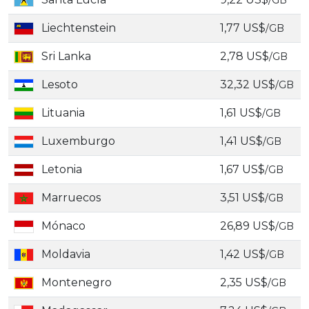
/GB
Liechtenstein
1,77 US$
/GB
Sri Lanka
2,78 US$
/GB
Lesoto
32,32 US$
/GB
Lituania
1,61 US$
/GB
Luxemburgo
1,41 US$
/GB
Letonia
1,67 US$
/GB
Marruecos
3,51 US$
/GB
Mónaco
26,89 US$
/GB
Moldavia
1,42 US$
/GB
Montenegro
2,35 US$
/GB