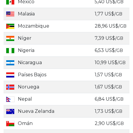
México
5,40 US$
/GB
Malasia
1,77 US$
/GB
Mozambique
28,96 US$
/GB
Níger
7,39 US$
/GB
Nigeria
6,53 US$
/GB
Nicaragua
10,99 US$
/GB
Países Bajos
1,57 US$
/GB
Noruega
1,67 US$
/GB
Nepal
6,84 US$
/GB
Nueva Zelanda
1,73 US$
/GB
Omán
2,90 US$
/GB