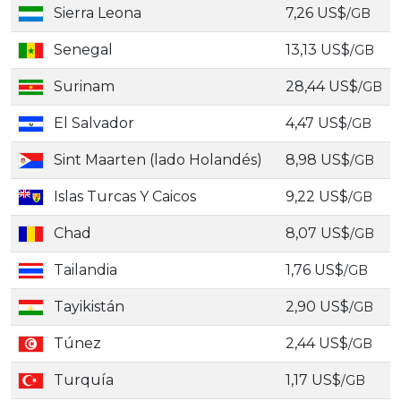
Sierra Leona
7,26 US$
/GB
Senegal
13,13 US$
/GB
Surinam
28,44 US$
/GB
El Salvador
4,47 US$
/GB
Sint Maarten (lado Holandés)
8,98 US$
/GB
Islas Turcas Y Caicos
9,22 US$
/GB
Chad
8,07 US$
/GB
Tailandia
1,76 US$
/GB
Tayikistán
2,90 US$
/GB
Túnez
2,44 US$
/GB
Turquía
1,17 US$
/GB