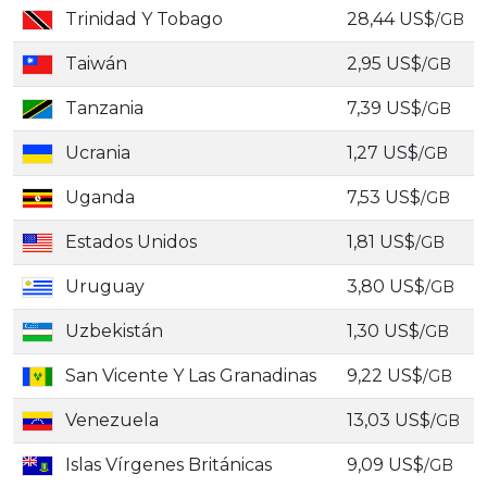
Trinidad Y Tobago
28,44 US$
/GB
Taiwán
2,95 US$
/GB
Tanzania
7,39 US$
/GB
Ucrania
1,27 US$
/GB
Uganda
7,53 US$
/GB
Estados Unidos
1,81 US$
/GB
Uruguay
3,80 US$
/GB
Uzbekistán
1,30 US$
/GB
San Vicente Y Las Granadinas
9,22 US$
/GB
Venezuela
13,03 US$
/GB
Islas Vírgenes Británicas
9,09 US$
/GB