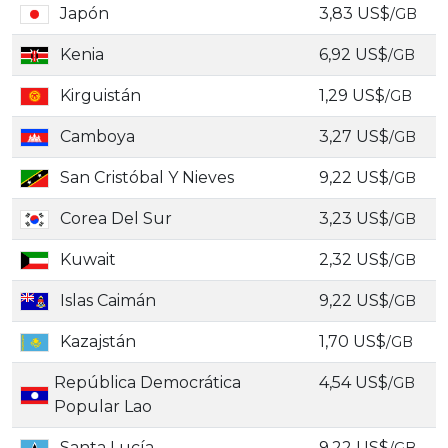
Japón
3,83 US$
/GB
Kenia
6,92 US$
/GB
Kirguistán
1,29 US$
/GB
Camboya
3,27 US$
/GB
San Cristóbal Y Nieves
9,22 US$
/GB
Corea Del Sur
3,23 US$
/GB
Kuwait
2,32 US$
/GB
Islas Caimán
9,22 US$
/GB
Kazajstán
1,70 US$
/GB
República Democrática
4,54 US$
/GB
Popular Lao
Santa Lucía
9,22 US$