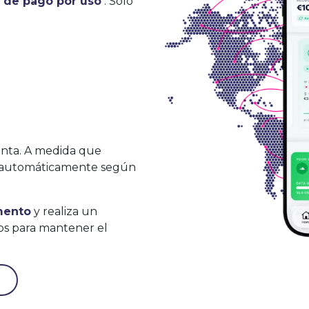
n de pago por uso
. Solo
nta. A medida que
án automáticamente según
mento
y realiza un
os para mantener el