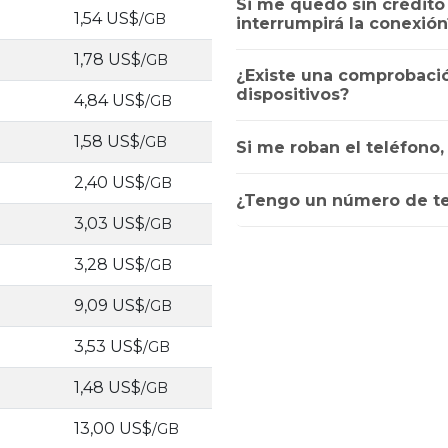
Si me quedo sin crédito a
1,54 US$
/GB
interrumpirá la conexión
1,78 US$
/GB
¿Existe una comprobació
dispositivos?
4,84 US$
/GB
1,58 US$
/GB
Si me roban el teléfono
2,40 US$
/GB
¿Tengo un número de te
3,03 US$
/GB
3,28 US$
/GB
9,09 US$
/GB
3,53 US$
/GB
1,48 US$
/GB
13,00 US$
/GB