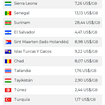
Sierra Leona
7,26 US$
/GB
Senegal
13,13 US$
/GB
Surinam
28,44 US$
/GB
El Salvador
4,47 US$
/GB
Sint Maarten (lado Holandés)
8,98 US$
/GB
Islas Turcas Y Caicos
9,22 US$
/GB
Chad
8,07 US$
/GB
Tailandia
1,76 US$
/GB
Tayikistán
2,90 US$
/GB
Túnez
2,44 US$
/GB
Turquía
1,17 US$
/GB