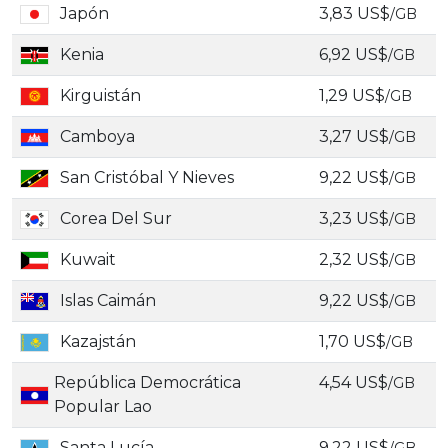
Japón
3,83 US$
/GB
Kenia
6,92 US$
/GB
Kirguistán
1,29 US$
/GB
Camboya
3,27 US$
/GB
San Cristóbal Y Nieves
9,22 US$
/GB
Corea Del Sur
3,23 US$
/GB
Kuwait
2,32 US$
/GB
Islas Caimán
9,22 US$
/GB
Kazajstán
1,70 US$
/GB
República Democrática
4,54 US$
/GB
Popular Lao
Santa Lucía
9,22 US$