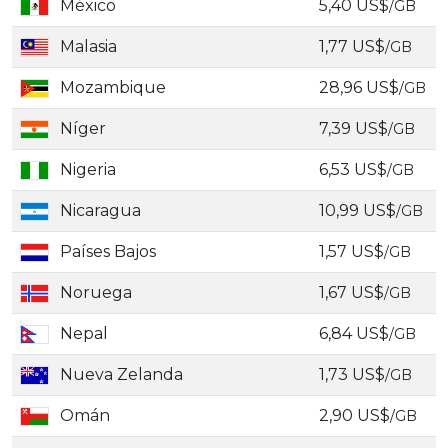
México
5,40 US$
/GB
Malasia
1,77 US$
/GB
Mozambique
28,96 US$
/GB
Níger
7,39 US$
/GB
Nigeria
6,53 US$
/GB
Nicaragua
10,99 US$
/GB
Países Bajos
1,57 US$
/GB
Noruega
1,67 US$
/GB
Nepal
6,84 US$
/GB
Nueva Zelanda
1,73 US$
/GB
Omán
2,90 US$
/GB