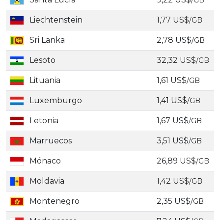
/GB
Liechtenstein
1,77 US$
/GB
Sri Lanka
2,78 US$
/GB
Lesoto
32,32 US$
/GB
Lituania
1,61 US$
/GB
Luxemburgo
1,41 US$
/GB
Letonia
1,67 US$
/GB
Marruecos
3,51 US$
/GB
Mónaco
26,89 US$
/GB
Moldavia
1,42 US$
/GB
Montenegro
2,35 US$
/GB