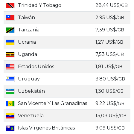
Trinidad Y Tobago
28,44 US$
/GB
Taiwán
2,95 US$
/GB
Tanzania
7,39 US$
/GB
Ucrania
1,27 US$
/GB
Uganda
7,53 US$
/GB
Estados Unidos
1,81 US$
/GB
Uruguay
3,80 US$
/GB
Uzbekistán
1,30 US$
/GB
San Vicente Y Las Granadinas
9,22 US$
/GB
Venezuela
13,03 US$
/GB
Islas Vírgenes Británicas
9,09 US$
/GB