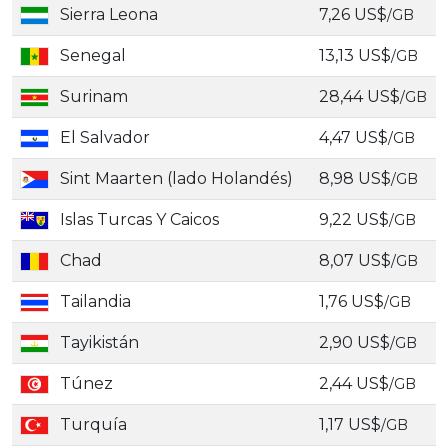
Sierra Leona
7,26 US$
/GB
Senegal
13,13 US$
/GB
Surinam
28,44 US$
/GB
El Salvador
4,47 US$
/GB
Sint Maarten (lado Holandés)
8,98 US$
/GB
Islas Turcas Y Caicos
9,22 US$
/GB
Chad
8,07 US$
/GB
Tailandia
1,76 US$
/GB
Tayikistán
2,90 US$
/GB
Túnez
2,44 US$
/GB
Turquía
1,17 US$
/GB