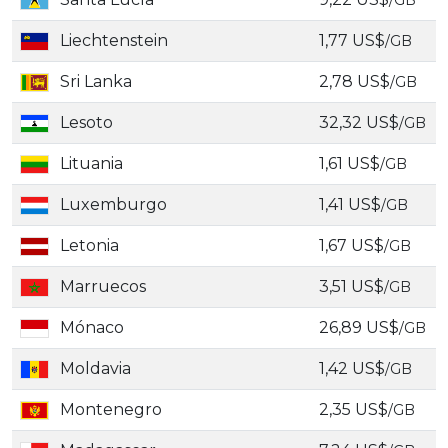
/GB
Liechtenstein
1,77 US$
/GB
Sri Lanka
2,78 US$
/GB
Lesoto
32,32 US$
/GB
Lituania
1,61 US$
/GB
Luxemburgo
1,41 US$
/GB
Letonia
1,67 US$
/GB
Marruecos
3,51 US$
/GB
Mónaco
26,89 US$
/GB
Moldavia
1,42 US$
/GB
Montenegro
2,35 US$
/GB