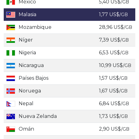
México
5,40 US$
/GB
Malasia
1,77 US$
/GB
Mozambique
28,96 US$
/GB
Níger
7,39 US$
/GB
Nigeria
6,53 US$
/GB
Nicaragua
10,99 US$
/GB
Países Bajos
1,57 US$
/GB
Noruega
1,67 US$
/GB
Nepal
6,84 US$
/GB
Nueva Zelanda
1,73 US$
/GB
Omán
2,90 US$
/GB