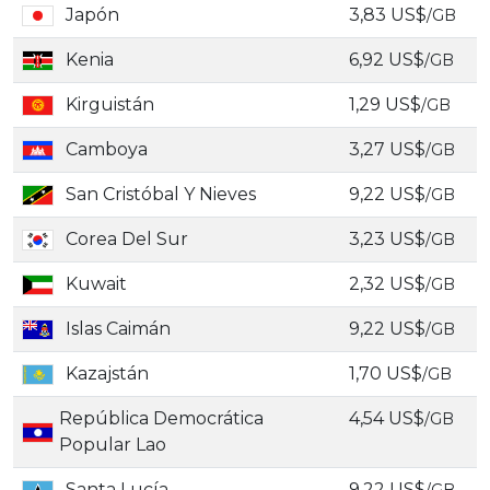
Japón
3,83 US$
/GB
Kenia
6,92 US$
/GB
Kirguistán
1,29 US$
/GB
Camboya
3,27 US$
/GB
San Cristóbal Y Nieves
9,22 US$
/GB
Corea Del Sur
3,23 US$
/GB
Kuwait
2,32 US$
/GB
Islas Caimán
9,22 US$
/GB
Kazajstán
1,70 US$
/GB
República Democrática
4,54 US$
/GB
Popular Lao
Santa Lucía
9,22 US$