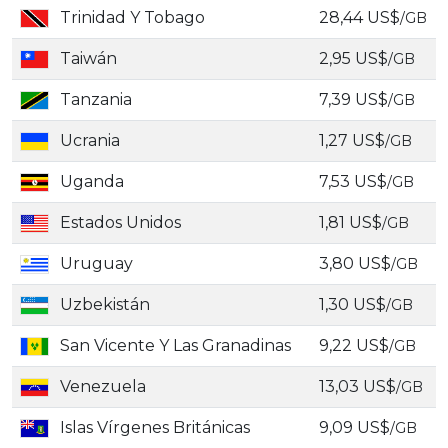
Trinidad Y Tobago
28,44 US$
/GB
Taiwán
2,95 US$
/GB
Tanzania
7,39 US$
/GB
Ucrania
1,27 US$
/GB
Uganda
7,53 US$
/GB
Estados Unidos
1,81 US$
/GB
Uruguay
3,80 US$
/GB
Uzbekistán
1,30 US$
/GB
San Vicente Y Las Granadinas
9,22 US$
/GB
Venezuela
13,03 US$
/GB
Islas Vírgenes Británicas
9,09 US$
/GB