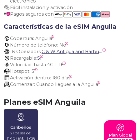
electrónico
Fácil instalación y activación
Pagos seguros con
Características de la eSIM Anguila
Cobertura:
 Anguila
Número de teléfono:
 No
18 Operadors:
C & W Antigua and Barbuda, Cable and Wireless Anguilla, Cable & Wireless - LIME, Setel Netherlands Antilles, BTC Bahamas, C&W (Flow), Claro, Bouygues/DigiCel, Dauphin, Free, Cable & Wireless Jamaica, Cable & Wireless Saint Kitts and Nevis, Cable & Wireless Saint Lucia, Cable & Wireless Montserrat, Liberty, Telephone Company Puerto Rico , Cable & Wireless, C & W Saint Vincent and Grenadines
Recargable:
Sí
Velocidad:
 hasta 4G-LTE
Hotspot:
 Sí
Activación dentro:
 180 días
Comenzar:
 Cuando llegues a la Anguila
Planes eSIM Anguila
Caribeños
21 países de:
Plan Global
11,90 US$ - 1 GB