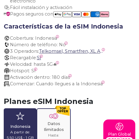
electrónico
Fácil instalación y activación
Pagos seguros con
Características de la eSIM Indonesia
Cobertura:
 Indonesia
Número de teléfono:
 No
3 Operadors:
Telkomsel, Smartfren, XL Axiata Indonesia
Recargable:
Sí
Velocidad:
 hasta 5G🔥
Hotspot:
 Sí
Activación dentro:
 180 días
Comenzar:
 Cuando llegues a la Indonesia
Planes eSIM Indonesia
Datos
Indonesia
Ilimitados
A partir de:
Plan Global
Hasta:
5,50 US$ - 1 GB