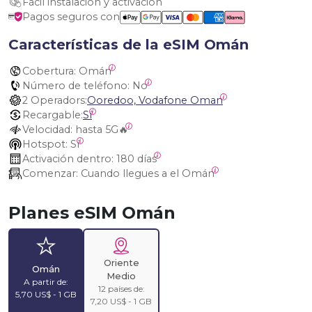
Fácil instalación y activación
Pagos seguros con
Características de la eSIM Omán
Cobertura:
 Omán
Número de teléfono:
 No
2 Operadors:
Ooredoo, Vodafone Oman
Recargable:
Sí
Velocidad:
 hasta 5G🔥
Hotspot:
 Sí
Activación dentro:
 180 días
Comenzar:
 Cuando llegues a el Omán
Planes eSIM Omán
Oriente
Omán
Medio
A partir de:
12 países de:
5,70 US$ - 1 GB
7,20 US$ - 1 GB